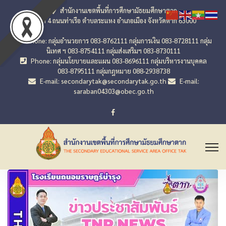
สำนักงานเขตพื้นที่การศึกษามัธยมศึกษาตาก
เลขที่ 4 ถนนท่าเรือ ตำบลระแหง อำเภอเมือง จังหวัดตาก 63000
Phone: กลุ่มอำนวยการ 083-8762111 กลุ่มการเงิน 083-8728111 กลุ่ม
นิเทศ ฯ 083-8754111 กลุ่มส่งเสริมฯ 083-8730111
Phone: กลุ่มนโยบายและแผน 083-8696111 กลุ่มบริหารงานบุคคล
083-8795111 กลุ่มกฎหมาย 088-2938738
E-mail: secondarytak@secondarytak.go.th
E-mail:
saraban04303@obec.go.th