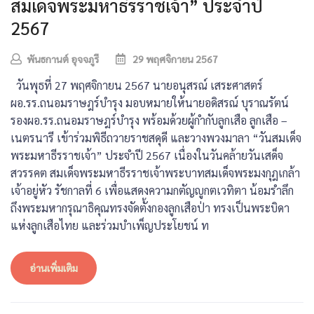
สมเด็จพระมหาธีรราชเจ้า” ประจำปี
2567
พันธกานต์ อุจจภูรี
29 พฤศจิกายน 2567
วันพุธที่ 27 พฤศจิกายน 2567 นายอนุสรณ์ เสระศาสตร์
ผอ.รร.ถนอมราษฎร์บำรุง มอบหมายให้นายอดิสรณ์ บุราณรัตน์
รองผอ.รร.ถนอมราษฎร์บำรุง พร้อมด้วยผู้กำกับลูกเสือ ลูกเสือ –
เนตรนารี เข้าร่วมพิธีถวายราชสดุดี และวางพวงมาลา “วันสมเด็จ
พระมหาธีรราชเจ้า” ประจำปี 2567 เนื่องในวันคล้ายวันเสด็จ
สวรรคต สมเด็จพระมหาธีรราชเจ้าพระบาทสมเด็จพระมงกุฎเกล้า
เจ้าอยู่หัว รัชกาลที่ 6 เพื่อแสดงความกตัญญูกตเวทิตา น้อมรำลึก
ถึงพระมหากรุณาธิคุณทรงจัดตั้งกองลูกเสือป่า ทรงเป็นพระบิดา
แห่งลูกเสือไทย และร่วมบำเพ็ญประโยชน์ ท
อ่านเพิ่มเติม