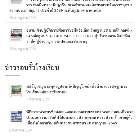
ระร สมเด็จพระกนิษฐาธิราชเชเจ้ากรมสมเด็จพระเทพรัตนราชสุดา ฯ
สยามบรมราชกุมารี ประจำปี 2569 ระดับภูมิภาค ภาคเหนือ
28 กรกฎาคม 2569
อบรมเชิงปฏิบัติการเพื่อการขอมีหรือเลื่อนวิทยฐานะตามหลักเกณฑ์ >
PA หลักสูตร “PA LEADERSHIP EXCELLENCE ผู้บริหารสถานศึกษามือ
อาชีพ สู่ซ่านาญการพิเศษและเชี่ยวชาญ
25 กรกฎาคม 2569
ข่าวรอบรั้วโรงเรียน
พิธีอัญเชิญพระพุทธรูปจากวัดปัญญโรจน์ เพื่อนำมาประดิษฐาน ณ
โรงเรียนแม่จะเราวิทยาคม
7 สิงหาคม 2569
พิธีถวายพระพรชัยมงคลและลงนามถวายพระพร พระบาทสมเด็จพระ
ปรเมนทรรามาธิบดีศรีสินทรมหาวชิราลงกรณ พระวชิร-เกล้าเจ้าอยู่หัว
เนื่องในโอกาสวันเฉลิมพระชนมพรรษา 28 กรกฎาคม 2569
6 สิงหาคม 2569