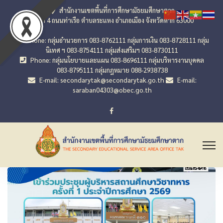
สำนักงานเขตพื้นที่การศึกษามัธยมศึกษาตาก
เลขที่ 4 ถนนท่าเรือ ตำบลระแหง อำเภอเมือง จังหวัดตาก 63000
Phone: กลุ่มอำนวยการ 083-8762111 กลุ่มการเงิน 083-8728111 กลุ่ม
นิเทศ ฯ 083-8754111 กลุ่มส่งเสริมฯ 083-8730111
Phone: กลุ่มนโยบายและแผน 083-8696111 กลุ่มบริหารงานบุคคล
083-8795111 กลุ่มกฎหมาย 088-2938738
E-mail: secondarytak@secondarytak.go.th
E-mail:
saraban04303@obec.go.th