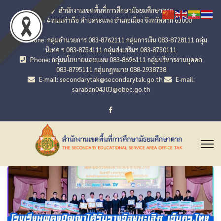
สำนักงานเขตพื้นที่การศึกษามัธยมศึกษาตาก
เลขที่ 4 ถนนท่าเรือ ตำบลระแหง อำเภอเมือง จังหวัดตาก 63000
Phone: กลุ่มอำนวยการ 083-8762111 กลุ่มการเงิน 083-8728111 กลุ่ม
นิเทศ ฯ 083-8754111 กลุ่มส่งเสริมฯ 083-8730111
Phone: กลุ่มนโยบายและแผน 083-8696111 กลุ่มบริหารงานบุคคล
083-8795111 กลุ่มกฎหมาย 088-2938738
E-mail: secondarytak@secondarytak.go.th
E-mail:
saraban04303@obec.go.th