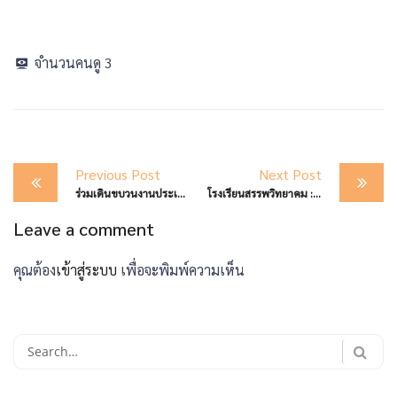
จำนวนคนดู
3
Post
Previous Post
Next Post
navigation
ร่วมเดินขบวนงานประเพณี “ลอยกระทงสายไหลประทีป ๑๐๐๐ ดวง ประจำปี ๒๕๖๘
โรงเรียนสรรพวิทยาคม : จัดการแข่งขันกีฬาสีภายในโรงเรียน ประจำปีการศึกษา ๒๕๖๘
Leave a comment
คุณต้อง
เข้าสู่ระบบ
เพื่อจะพิมพ์ความเห็น
Search
for: