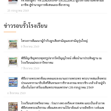
PA หลักสูตร “PA LEADERSHIP EXCELLENCE ผู้บริหารสถานศึกษามือ
อาชีพ สู่ซ่านาญการพิเศษและเชี่ยวชาญ
25 กรกฎาคม 2569
ข่าวรอบรั้วโรงเรียน
โครงการสัมมนาผู้กำกับลูกเสือสามัญและสามัญรุ่นใหญ่
8 สิงหาคม 2569
พิธีอัญเชิญพระพุทธรูปจากวัดปัญญโรจน์ เพื่อนำมาประดิษฐาน ณ
โรงเรียนแม่จะเราวิทยาคม
7 สิงหาคม 2569
พิธีถวายพระพรชัยมงคลและลงนามถวายพระพร พระบาทสมเด็จพระ
ปรเมนทรรามาธิบดีศรีสินทรมหาวชิราลงกรณ พระวชิร-เกล้าเจ้าอยู่หัว
เนื่องในโอกาสวันเฉลิมพระชนมพรรษา 28 กรกฎาคม 2569
6 สิงหาคม 2569
โรงเรียนสรรพวิทยาคม : ร่วมวางพวงหรีดเคารพศพ และเป็นเจ้าภาพ
พิธีสวดพระอภิธรรม เพื่อแสดงความไว้อาลัยแด่ นายอิทธิกร วงค์เมฆ