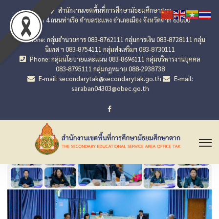
สำนักงานเขตพื้นที่การศึกษามัธยมศึกษาตาก
เลขที่ 4 ถนนท่าเรือ ตำบลระแหง อำเภอเมือง จังหวัดตาก 63000
Phone: กลุ่มอำนวยการ 083-8762111 กลุ่มการเงิน 083-8728111 กลุ่ม
นิเทศ ฯ 083-8754111 กลุ่มส่งเสริมฯ 083-8730111
Phone: กลุ่มนโยบายและแผน 083-8696111 กลุ่มบริหารงานบุคคล
083-8795111 กลุ่มกฎหมาย 088-2938738
E-mail: secondarytak@secondarytak.go.th
E-mail:
saraban04303@obec.go.th