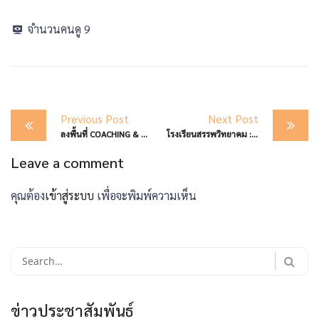
จำนวนคนดู
9
Post
Previous Post
Next Post
navigation
ลงพื้นที่ COACHING & MENTORING เตรียมความพร้อม สถานศึกษาสู่การประเมิน OBECQA 2568 รร.อุ้มผางวิทยาคม
โรงเรียนสรรพวิทยาคม : เข้าร่วมพิธีเฉลิมพระเกียรติ เนื่องในโอกาสพระราชพิธีมหามงคลเฉลิมพระชนมพรรษา ๔ รอบ สมเด็จพระนางเจ้าฯ พัชรสุธาพิมลลักษณ พระบรมราชินี ร่วมกับหน่วยงานในอำเภอแม่สอด
Leave a comment
คุณต้อง
เข้าสู่ระบบ
เพื่อจะพิมพ์ความเห็น
Search
for:
ข่าวประชาสัมพันธ์