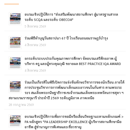
อบรมเชิงปฏิบัติการ “ส่งเสริมพัฒนาสถานศึกษา สู่มาตรฐานสากล
ระดับ SCQA และระดับ OBECOA”
5 สิงหาคม 2569
ร่วมพิธีทำบุญวันสถาปนา 67 ปี โรงเรียนถนอมราษฎร์บำรุง
4 สิงหาคม 2569
ยกระดับระบบประกันคุณภาพการศึกษา จัดอบรมเสริศักยภาพ ผู้
บริหาร ครู และผู้ทรงคุณวุฒิ ขยายผล BEST PRACTICE IQA AWARD
4 สิงหาคม 2569
ร่วมเป็นเกียรติในพิธีเปิดการแข่งขันทักษะวิชาการของนักเรียน ภายใต้
การประชุมวิชาการการพัฒนาเด็กและเยาวขนในกันศาร ตามพระระ
ระร สมเด็จพระกนิษฐาธิราชเชเจ้ากรมสมเด็จพระเทพรัตนราชสุดา ฯ
สยามบรมราชกุมารี ประจำปี 2569 ระดับภูมิภาค ภาคเหนือ
28 กรกฎาคม 2569
อบรมเชิงปฏิบัติการเพื่อการขอมีหรือเลื่อนวิทยฐานะตามหลักเกณฑ์ >
PA หลักสูตร “PA LEADERSHIP EXCELLENCE ผู้บริหารสถานศึกษามือ
อาชีพ สู่ซ่านาญการพิเศษและเชี่ยวชาญ