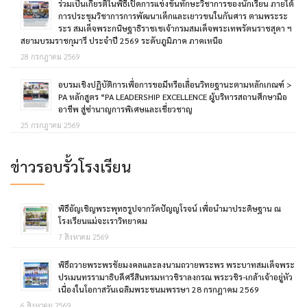
ร่วมเป็นเกียรติในพิธีเปิดการแข่งขันทักษะวิชาการของนักเรียน ภายใต้
การประชุมวิชาการการพัฒนาเด็กและเยาวขนในกันศาร ตามพระระ
ระร สมเด็จพระกนิษฐาธิราชเชเจ้ากรมสมเด็จพระเทพรัตนราชสุดา ฯ
สยามบรมราชกุมารี ประจำปี 2569 ระดับภูมิภาค ภาคเหนือ
28 กรกฎาคม 2569
อบรมเชิงปฏิบัติการเพื่อการขอมีหรือเลื่อนวิทยฐานะตามหลักเกณฑ์ >
PA หลักสูตร “PA LEADERSHIP EXCELLENCE ผู้บริหารสถานศึกษามือ
อาชีพ สู่ซ่านาญการพิเศษและเชี่ยวชาญ
25 กรกฎาคม 2569
ข่าวรอบรั้วโรงเรียน
พิธีอัญเชิญพระพุทธรูปจากวัดปัญญโรจน์ เพื่อนำมาประดิษฐาน ณ
โรงเรียนแม่จะเราวิทยาคม
7 สิงหาคม 2569
พิธีถวายพระพรชัยมงคลและลงนามถวายพระพร พระบาทสมเด็จพระ
ปรเมนทรรามาธิบดีศรีสินทรมหาวชิราลงกรณ พระวชิร-เกล้าเจ้าอยู่หัว
เนื่องในโอกาสวันเฉลิมพระชนมพรรษา 28 กรกฎาคม 2569
6 สิงหาคม 2569