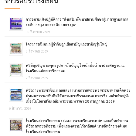
ข่าวรอบรั้วโรงเรียน
การอบรมเชิงปฏิบัติการ “ส่งเสริมพัฒนาสถานศึกษาสู่มาตรฐานสากล
ระดับ ScQA และระดับ OBECQA”
10 สิงหาคม 2569
โครงการสัมมนาผู้กำกับลูกเสือสามัญและสามัญรุ่นใหญ่
8 สิงหาคม 2569
พิธีอัญเชิญพระพุทธรูปจากวัดปัญญโรจน์ เพื่อนำมาประดิษฐาน ณ
โรงเรียนแม่จะเราวิทยาคม
7 สิงหาคม 2569
พิธีถวายพระพรชัยมงคลและลงนามถวายพระพร พระบาทสมเด็จพระ
ปรเมนทรรามาธิบดีศรีสินทรมหาวชิราลงกรณ พระวชิร-เกล้าเจ้าอยู่หัว
เนื่องในโอกาสวันเฉลิมพระชนมพรรษา 28 กรกฎาคม 2569
6 สิงหาคม 2569
โรงเรียนสรรพวิทยาคม : ร่วมวางพวงหรีดเคารพศพ และเป็นเจ้าภาพ
พิธีสวดพระอภิธรรม เพื่อแสดงความไว้อาลัยแด่ นายอิทธิกร วงค์เมฆ
โรงเรียนสรรพวิทยาคม