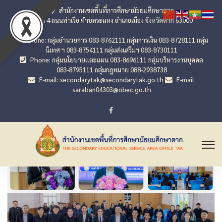
สำนักงานเขตพื้นที่การศึกษามัธยมศึกษาตาก
เลขที่ 4 ถนนท่าเรือ ตำบลระแหง อำเภอเมือง จังหวัดตาก 63000
Phone: กลุ่มอำนวยการ 083-8762111 กลุ่มการเงิน 083-8728111 กลุ่ม
นิเทศ ฯ 083-8754111 กลุ่มส่งเสริมฯ 083-8730111
Phone: กลุ่มนโยบายและแผน 083-8696111 กลุ่มบริหารงานบุคคล
083-8795111 กลุ่มกฎหมาย 088-2938738
E-mail: secondarytak@secondarytak.go.th
E-mail:
saraban04303@obec.go.th