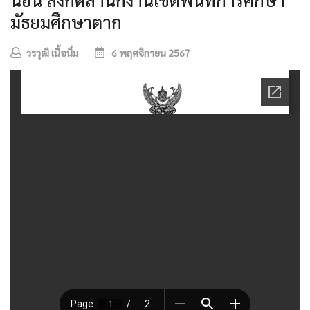
มัธยมศึกษาตาก
วรวุฒิ เนื้อนิ่ม
6 พฤศจิกายน 2567