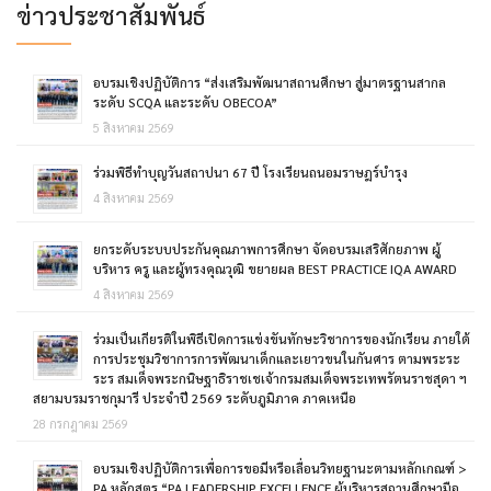
ข่าวประชาสัมพันธ์
อบรมเชิงปฏิบัติการ “ส่งเสริมพัฒนาสถานศึกษา สู่มาตรฐานสากล
ระดับ SCQA และระดับ OBECOA”
5 สิงหาคม 2569
ร่วมพิธีทำบุญวันสถาปนา 67 ปี โรงเรียนถนอมราษฎร์บำรุง
4 สิงหาคม 2569
ยกระดับระบบประกันคุณภาพการศึกษา จัดอบรมเสริศักยภาพ ผู้
บริหาร ครู และผู้ทรงคุณวุฒิ ขยายผล BEST PRACTICE IQA AWARD
4 สิงหาคม 2569
ร่วมเป็นเกียรติในพิธีเปิดการแข่งขันทักษะวิชาการของนักเรียน ภายใต้
การประชุมวิชาการการพัฒนาเด็กและเยาวขนในกันศาร ตามพระระ
ระร สมเด็จพระกนิษฐาธิราชเชเจ้ากรมสมเด็จพระเทพรัตนราชสุดา ฯ
สยามบรมราชกุมารี ประจำปี 2569 ระดับภูมิภาค ภาคเหนือ
28 กรกฎาคม 2569
อบรมเชิงปฏิบัติการเพื่อการขอมีหรือเลื่อนวิทยฐานะตามหลักเกณฑ์ >
PA หลักสูตร “PA LEADERSHIP EXCELLENCE ผู้บริหารสถานศึกษามือ