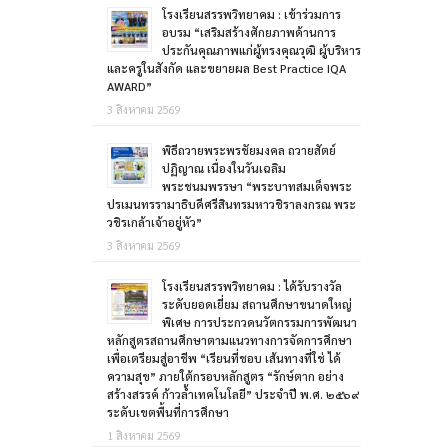
โรงเรียนสรรพวิทยาคม : เข้าร่วมการ
อบรม “เสริมสร้างศักยภาพด้านการ
ประกันคุณภาพแก่ผู้ทรงคุณวุฒิ ผู้บริหาร
และครูในสังกัด และขยายผล Best Practice IQA
AWARD”
3 สิงหาคม 2569
พิธีถวายพระพรชัยมงคล ถวายสัตย์
ปฏิญาณ เนื่องในวันเฉลิม
พระชนมพรรษา “พระบาทสมเด็จพระ
ปรเมนทรรามาธิบดีศรีสินทรมหาวชิราลงกรณ พระ
วชิรเกล้าเจ้าอยู่หัว”
3 สิงหาคม 2569
โรงเรียนสรรพวิทยาคม : ได้รับรางวัล
ระดับยอดเยี่ยม สถานศึกษาขนาดใหญ่
พิเศษ การประกวดนวัตกรรมการพัฒนา
หลักสูตรสถานศึกษาตามแนวทางการจัดการศึกษา
เพื่อเตรียมสู่อาชีพ “เรียนที่ชอบ เส้นทางที่ใช่ ได้
ความสุข” ภายใต้กรอบหลักสูตร “รักษ์ตาก อย่าง
สร้างสรรค์ ก้าวล้ำเทคโนโลยี” ประจำปี พ.ศ. ๒๕๖๙
ระดับเขตพื้นที่การศึกษา
1 สิงหาคม 2569