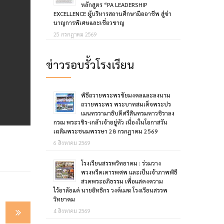
หลักสูตร “PA LEADERSHIP
EXCELLENCE ผู้บริหารสถานศึกษามืออาชีพ สู่ซ่า
นาญการพิเศษและเชี่ยวชาญ
25 กรกฎาคม 2569
ข่าวรอบรั้วโรงเรียน
พิธีถวายพระพรชัยมงคลและลงนาม
ถวายพระพร พระบาทสมเด็จพระปร
เมนทรรามาธิบดีศรีสินทรมหาวชิราลง
กรณ พระวชิร-เกล้าเจ้าอยู่หัว เนื่องในโอกาสวัน
เฉลิมพระชนมพรรษา 28 กรกฎาคม 2569
6 สิงหาคม 2569
โรงเรียนสรรพวิทยาคม : ร่วมวาง
พวงหรีดเคารพศพ และเป็นเจ้าภาพพิธี
สวดพระอภิธรรม เพื่อแสดงความ
ไว้อาลัยแด่ นายอิทธิกร วงค์เมฆ โรงเรียนสรรพ
วิทยาคม
4 สิงหาคม 2569