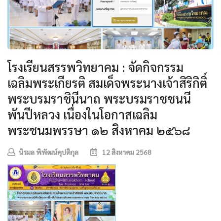
โรงเรียนสรรพวิทยาคม : จัดกิจกรรม
เฉลิมพระเกียรติ สมเด็จพระนางเจ้าสิริกิติ์
พระบรมราชินีนาถ พระบรมราชชนนี
พันปีหลวง เนื่องในโอกาสเฉลิม
พระชนมพรรษา ๑๒ สิงหาคม ๒๕๖๘
นิรมล พิพัฒน์คุปติกุล
12 สิงหาคม 2568