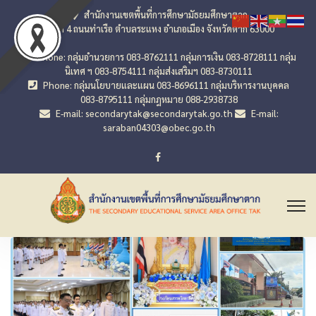
สำนักงานเขตพื้นที่การศึกษามัธยมศึกษาตาก
เลขที่ 4 ถนนท่าเรือ ตำบลระแหง อำเภอเมือง จังหวัดตาก 63000
Phone: กลุ่มอำนวยการ 083-8762111 กลุ่มการเงิน 083-8728111 กลุ่ม
นิเทศ ฯ 083-8754111 กลุ่มส่งเสริมฯ 083-8730111
Phone: กลุ่มนโยบายและแผน 083-8696111 กลุ่มบริหารงานบุคคล
083-8795111 กลุ่มกฎหมาย 088-2938738
E-mail: secondarytak@secondarytak.go.th
E-mail:
saraban04303@obec.go.th