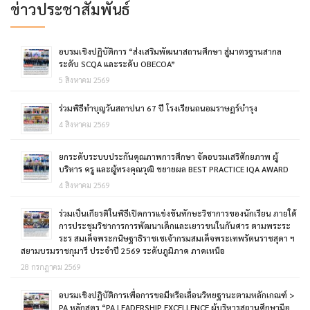
ข่าวประชาสัมพันธ์
อบรมเชิงปฏิบัติการ “ส่งเสริมพัฒนาสถานศึกษา สู่มาตรฐานสากล
ระดับ SCQA และระดับ OBECOA”
5 สิงหาคม 2569
ร่วมพิธีทำบุญวันสถาปนา 67 ปี โรงเรียนถนอมราษฎร์บำรุง
4 สิงหาคม 2569
ยกระดับระบบประกันคุณภาพการศึกษา จัดอบรมเสริศักยภาพ ผู้
บริหาร ครู และผู้ทรงคุณวุฒิ ขยายผล BEST PRACTICE IQA AWARD
4 สิงหาคม 2569
ร่วมเป็นเกียรติในพิธีเปิดการแข่งขันทักษะวิชาการของนักเรียน ภายใต้
การประชุมวิชาการการพัฒนาเด็กและเยาวขนในกันศาร ตามพระระ
ระร สมเด็จพระกนิษฐาธิราชเชเจ้ากรมสมเด็จพระเทพรัตนราชสุดา ฯ
สยามบรมราชกุมารี ประจำปี 2569 ระดับภูมิภาค ภาคเหนือ
28 กรกฎาคม 2569
อบรมเชิงปฏิบัติการเพื่อการขอมีหรือเลื่อนวิทยฐานะตามหลักเกณฑ์ >
PA หลักสูตร “PA LEADERSHIP EXCELLENCE ผู้บริหารสถานศึกษามือ