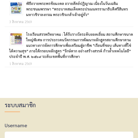
พิธีถวายพระพรชัยมงคล ถวายสัตย์ปฏิญาณ เนื่องในวันเฉลิม
พระชนมพรรษา “พระบาทสมเด็จพระปรเมนทรรามาธิบดีศรีสินทร
มหาวชิราลงกรณ พระวชิรเกล้าเจ้าอยู่หัว”
3 สิงหาคม 2569
โรงเรียนสรรพวิทยาคม : ได้รับรางวัลระดับยอดเยี่ยม สถานศึกษาขนาด
ใหญ่พิเศษ การประกวดนวัตกรรมการพัฒนาหลักสูตรสถานศึกษาตาม
แนวทางการจัดการศึกษาเพื่อเตรียมสู่อาชีพ “เรียนที่ชอบ เส้นทางที่ใช่
ได้ความสุข” ภายใต้กรอบหลักสูตร “รักษ์ตาก อย่างสร้างสรรค์ ก้าวล้ำเทคโนโลยี”
ประจำปี พ.ศ. ๒๕๖๙ ระดับเขตพื้นที่การศึกษา
1 สิงหาคม 2569
ระบบสมาชิก
Username