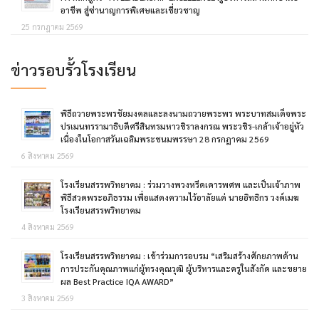
อาชีพ สู่ซ่านาญการพิเศษและเชี่ยวชาญ
25 กรกฎาคม 2569
ข่าวรอบรั้วโรงเรียน
พิธีถวายพระพรชัยมงคลและลงนามถวายพระพร พระบาทสมเด็จพระ
ปรเมนทรรามาธิบดีศรีสินทรมหาวชิราลงกรณ พระวชิร-เกล้าเจ้าอยู่หัว
เนื่องในโอกาสวันเฉลิมพระชนมพรรษา 28 กรกฎาคม 2569
6 สิงหาคม 2569
โรงเรียนสรรพวิทยาคม : ร่วมวางพวงหรีดเคารพศพ และเป็นเจ้าภาพ
พิธีสวดพระอภิธรรม เพื่อแสดงความไว้อาลัยแด่ นายอิทธิกร วงค์เมฆ
โรงเรียนสรรพวิทยาคม
4 สิงหาคม 2569
โรงเรียนสรรพวิทยาคม : เข้าร่วมการอบรม “เสริมสร้างศักยภาพด้าน
การประกันคุณภาพแก่ผู้ทรงคุณวุฒิ ผู้บริหารและครูในสังกัด และขยาย
ผล Best Practice IQA AWARD”
3 สิงหาคม 2569