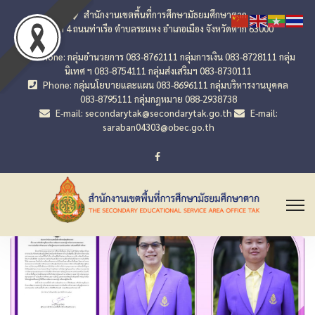
สำนักงานเขตพื้นที่การศึกษามัธยมศึกษาตาก
เลขที่ 4 ถนนท่าเรือ ตำบลระแหง อำเภอเมือง จังหวัดตาก 63000
Phone: กลุ่มอำนวยการ 083-8762111 กลุ่มการเงิน 083-8728111 กลุ่ม
นิเทศ ฯ 083-8754111 กลุ่มส่งเสริมฯ 083-8730111
Phone: กลุ่มนโยบายและแผน 083-8696111 กลุ่มบริหารงานบุคคล
083-8795111 กลุ่มกฎหมาย 088-2938738
E-mail: secondarytak@secondarytak.go.th
E-mail:
saraban04303@obec.go.th