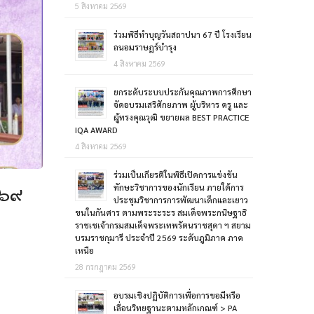
5 สิงหาคม 2569
ร่วมพิธีทำบุญวันสถาปนา 67 ปี โรงเรียน
ถนอมราษฎร์บำรุง
4 สิงหาคม 2569
ยกระดับระบบประกันคุณภาพการศึกษา
จัดอบรมเสริศักยภาพ ผู้บริหาร ครู และ
ผู้ทรงคุณวุฒิ ขยายผล BEST PRACTICE
IQA AWARD
4 สิงหาคม 2569
ร่วมเป็นเกียรติในพิธีเปิดการแข่งขัน
ทักษะวิชาการของนักเรียน ภายใต้การ
๕๖๙
ประชุมวิชาการการพัฒนาเด็กและเยาว
ขนในกันศาร ตามพระระระร สมเด็จพระกนิษฐาธิ
ราชเชเจ้ากรมสมเด็จพระเทพรัตนราชสุดา ฯ สยาม
บรมราชกุมารี ประจำปี 2569 ระดับภูมิภาค ภาค
เหนือ
28 กรกฎาคม 2569
อบรมเชิงปฏิบัติการเพื่อการขอมีหรือ
เลื่อนวิทยฐานะตามหลักเกณฑ์ > PA