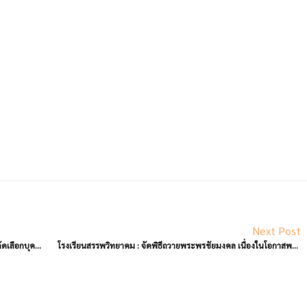
Next Post
ประกาศการขึ้นบัญชีและการยกเลิกการขึ้นบัญชีผู้ผ่านการคัดเลือกบุคคลเพื่อจัดจ้างเป็นลูกจ้างชั่วคราว ตำแหน่งครูผู้ช่วย สังกัดสำนักงานเขตพื้นที่การศึกษามัธยมศึกษาตาก
โรงเรียนสรรพวิทยาคม : จัดพิธีถวายพระพรชัยมงคล เนื่องในโอกาสพระราชพิธีมหามงคลเฉลิมพระชนมพรรษา ๔ รอบ สมเด็จพระนางเจ้าฯ พระบรมราชินี ๓ มิถุนายน ๒๕๖๙