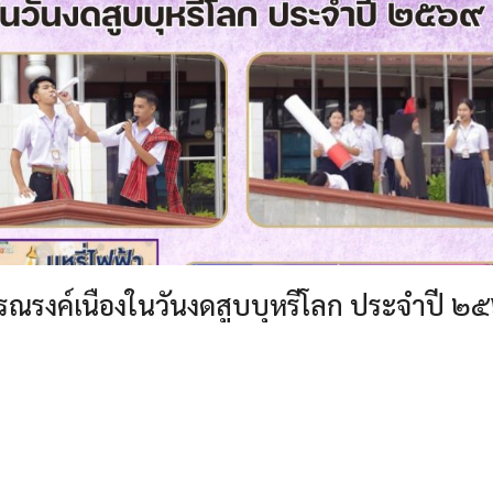
รณรงค์เนื่องในวันงดสูบบุหรี่โลก ประจำปี ๒