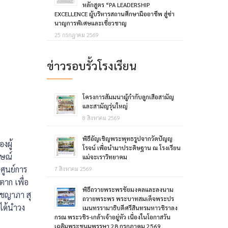
หลักสูตร “PA LEADERSHIP
EXCELLENCE ผู้บริหารสถานศึกษามืออาชีพ สู่ซ่า
นาญการพิเศษและเชี่ยวชาญ
25 กรกฎาคม 2569
ข่าวรอบรั้วโรงเรียน
โครงการสัมมนาผู้กำกับลูกเสือสามัญ
และสามัญรุ่นใหญ่
8 สิงหาคม 2569
พิธีอัญเชิญพระพุทธรูปจากวัดปัญญ
งผู้
โรจน์ เพื่อนำมาประดิษฐาน ณ โรงเรียน
กษณ์
แม่จะเราวิทยาคม
ศูนย์การ
7 สิงหาคม 2569
ตาก เพื่อ
พิธีถวายพระพรชัยมงคลและลงนาม
งชญาภา สุ
ถวายพระพร พระบาทสมเด็จพระปร
ได้นำวง
เมนทรรามาธิบดีศรีสินทรมหาวชิราลง
กรณ พระวชิร-เกล้าเจ้าอยู่หัว เนื่องในโอกาสวัน
เฉลิมพระชนมพรรษา 28 กรกฎาคม 2569