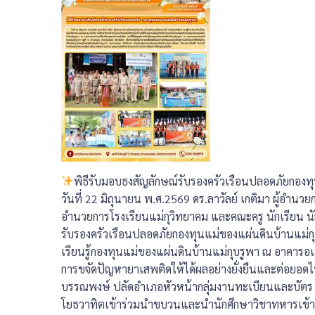
️
พิธีรับมอบธงสัญลักษณ์รับรองครัวเรือนปลอดภัยกองท
วันที่ 22 มิถุนายน พ.ศ.2569 ดร.ลาวัลย์ เกติมา ผู้อำน
อำนวยการโรงเรียนแม่กุวิทยาคม และคณะครู นักเรียน นั
รับรองครัวเรือนปลอดภัยกองทุนแม่ของแผ่นดินบ้านแม่กุ
เรียนรู้กองทุนแม่ของแผ่นดินบ้านแม่กุบรูพา ณ อาคารอเน
การขจัดปัญหายาเสพติดให้ได้ผลอย่างยั่งยืนและต่อยอดไ
บรรณพงษ์ ปลัดอำเภอหัวหน้ากลุ่มงานทะเบียนและบัตร 
โยธวาทิตเข้าร่วมนำขบวนและนำนักศึกษาวิชาทหารเข้าร่