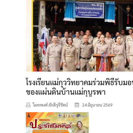
โรงเรียนแม่กุววิทยาคมร่วมพิธีรับ
ของแผ่นดินบ้านแม่กุบูรพา
ไผทพงศ์ ภักดีรุจีรัตน์
24 มิถุนายน 2569