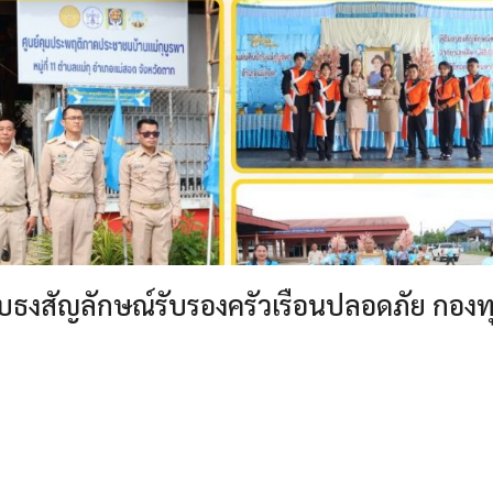
มอบธงสัญลักษณ์รับรองครัวเรือนปลอดภัย กองท