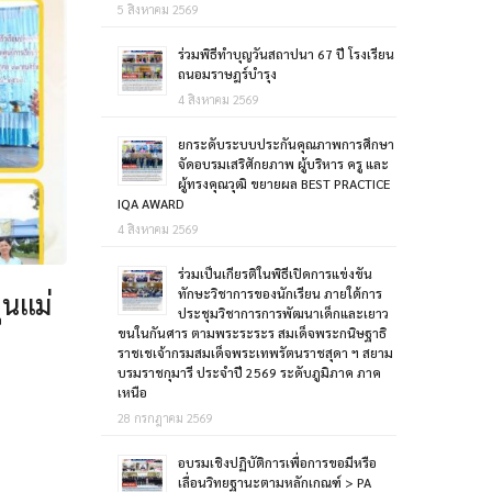
5 สิงหาคม 2569
ร่วมพิธีทำบุญวันสถาปนา 67 ปี โรงเรียน
ถนอมราษฎร์บำรุง
4 สิงหาคม 2569
ยกระดับระบบประกันคุณภาพการศึกษา
จัดอบรมเสริศักยภาพ ผู้บริหาร ครู และ
ผู้ทรงคุณวุฒิ ขยายผล BEST PRACTICE
IQA AWARD
4 สิงหาคม 2569
ร่วมเป็นเกียรติในพิธีเปิดการแข่งขัน
ทักษะวิชาการของนักเรียน ภายใต้การ
ุนแม่
ประชุมวิชาการการพัฒนาเด็กและเยาว
ขนในกันศาร ตามพระระระร สมเด็จพระกนิษฐาธิ
ราชเชเจ้ากรมสมเด็จพระเทพรัตนราชสุดา ฯ สยาม
บรมราชกุมารี ประจำปี 2569 ระดับภูมิภาค ภาค
เหนือ
28 กรกฎาคม 2569
อบรมเชิงปฏิบัติการเพื่อการขอมีหรือ
เลื่อนวิทยฐานะตามหลักเกณฑ์ > PA