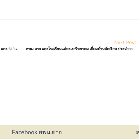
Next Post
โรงเรียนพรานกระต่ายพิทยาคม ศึกษาดูงานในรูปแบบ PLC และ SLC เรื่อง การดำเนินการบริหารจัดการสถานศึกษาที่เป็นเลิศตามกรอบการดำเนินการโรงเรียนมาตรฐานสากล ด้วยเกณฑ์รางวัลคุณภาพ OBECQA ของโรงเรียนแม่กุวิทยาคม
สพม.ตาก และโรงเรียนแม่จะเราวิทยาคม เยี่ยมบ้านนักเรียน ประจำการศึกษา 2569
Facebook สพม.ตาก
ส