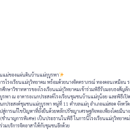
ุนแม่ของแผ่นดินบ้านแม่กุบูรพา
วยการโรงเรียนแม่กุวิทยาคม พร้อมด้วยนางจิตตราภรณ์ ทองดอนเหมือน รอ
กศึกษาวิชาทหารของโรงเรียนแม่กุวิทยาคมเข้าร่วมพิธีรับมอบธงสัญลั
บูรพา ณ อาคารอเนกประสงค์โรงเรียนชุมชนบ้านแม่กุน้อย และพิธีเปิด
กประสงค์ชุมชนแม่กุบูรพา หมู่ที่ 11 ตำบลแม่กุ อำเภอแม่สอด จังหวัด
ปสู่การแก้ไขปัญหาที่ยั่งยืนด้วยหลักปรัชญาเศรษฐกิจพอเพียงโดยมีนา
(ชำนาญการพิเศษ) เป็นประธานในพิธี ในการนี้โรงเรียนแม่กุวิทยาคม
วมบริการจิตอาสาให้กับชุมชนอีกด้วย