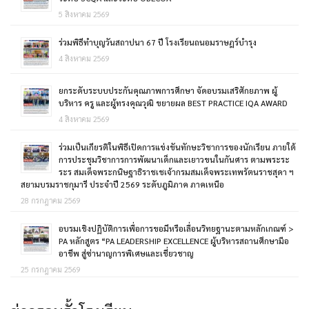
5 สิงหาคม 2569
ร่วมพิธีทำบุญวันสถาปนา 67 ปี โรงเรียนถนอมราษฎร์บำรุง
4 สิงหาคม 2569
ยกระดับระบบประกันคุณภาพการศึกษา จัดอบรมเสริศักยภาพ ผู้
บริหาร ครู และผู้ทรงคุณวุฒิ ขยายผล BEST PRACTICE IQA AWARD
4 สิงหาคม 2569
ร่วมเป็นเกียรติในพิธีเปิดการแข่งขันทักษะวิชาการของนักเรียน ภายใต้
การประชุมวิชาการการพัฒนาเด็กและเยาวขนในกันศาร ตามพระระ
ระร สมเด็จพระกนิษฐาธิราชเชเจ้ากรมสมเด็จพระเทพรัตนราชสุดา ฯ
สยามบรมราชกุมารี ประจำปี 2569 ระดับภูมิภาค ภาคเหนือ
28 กรกฎาคม 2569
อบรมเชิงปฏิบัติการเพื่อการขอมีหรือเลื่อนวิทยฐานะตามหลักเกณฑ์ >
PA หลักสูตร “PA LEADERSHIP EXCELLENCE ผู้บริหารสถานศึกษามือ
อาชีพ สู่ซ่านาญการพิเศษและเชี่ยวชาญ
25 กรกฎาคม 2569