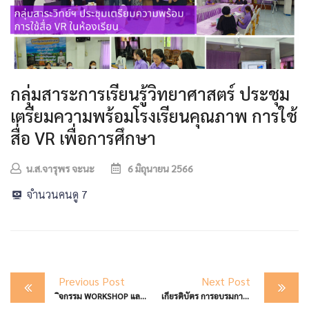
กลุ่มสาระการเรียนรู้วิทยาศาสตร์ ประชุม
เตรียมความพร้อมโรงเรียนคุณภาพ การใช้
สื่อ VR เพื่อการศึกษา
น.ส.จารุพร จะนะ
6 มิถุนายน 2566
จำนวนคนดู
7
Post
Previous Post
Next Post
navigation
ิจกรรม WORKSHOP และมอบปลอกแขน นักประชาสัมพันธ์น้อย สพม.ตาก SPM.Tak Young Reporter
เกียรติบัตร การอบรมการปฏิบัติการหลักสูตร “วิจัยและพัฒนา (Research and Development) เพิ่มประสิทธิภาพในการทำงาน”