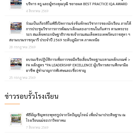
บริหาร ครู และผู้ทรงคุณวุฒิ ขยายผล BEST PRACTICE IQA AWARD
4 สิงหาคม 2569
ร่วมเป็นเกียรติในพิธีเปิดการแข่งขันทักษะวิชาการของนักเรียน ภายใต้
การประชุมวิชาการการพัฒนาเด็กและเยาวขนในกันศาร ตามพระระ
ระร สมเด็จพระกนิษฐาธิราชเชเจ้ากรมสมเด็จพระเทพรัตนราชสุดา ฯ
สยามบรมราชกุมารี ประจำปี 2569 ระดับภูมิภาค ภาคเหนือ
28 กรกฎาคม 2569
อบรมเชิงปฏิบัติการเพื่อการขอมีหรือเลื่อนวิทยฐานะตามหลักเกณฑ์ >
PA หลักสูตร “PA LEADERSHIP EXCELLENCE ผู้บริหารสถานศึกษามือ
อาชีพ สู่ซ่านาญการพิเศษและเชี่ยวชาญ
25 กรกฎาคม 2569
ข่าวรอบรั้วโรงเรียน
พิธีอัญเชิญพระพุทธรูปจากวัดปัญญโรจน์ เพื่อนำมาประดิษฐาน ณ
โรงเรียนแม่จะเราวิทยาคม
7 สิงหาคม 2569