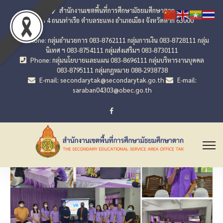
สำนักงานเขตพื้นที่การศึกษามัธยมศึกษาตาก
เลขที่ 4 ถนนท่าเรือ ตำบลระแหง อำเภอเมือง จังหวัดตาก 63000
Phone: กลุ่มอำนวยการ 083-8762111 กลุ่มการเงิน 083-8728111 กลุ่ม
นิเทศ ฯ 083-8754111 กลุ่มส่งเสริมฯ 083-8730111
Phone: กลุ่มนโยบายและแผน 083-8696111 กลุ่มบริหารงานบุคคล
083-8795111 กลุ่มกฎหมาย 088-2938738
E-mail: secondarytak@secondarytak.go.th
E-mail:
saraban04303@obec.go.th