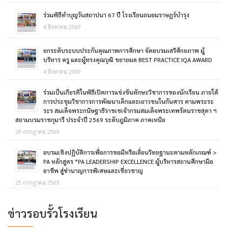
ร่วมพิธีทำบุญวันสถาปนา 67 ปี โรงเรียนถนอมราษฎร์บำรุง
4 สิงหาคม 2569
ยกระดับระบบประกันคุณภาพการศึกษา จัดอบรมเสริศักยภาพ ผู้
บริหาร ครู และผู้ทรงคุณวุฒิ ขยายผล BEST PRACTICE IQA AWARD
4 สิงหาคม 2569
ร่วมเป็นเกียรติในพิธีเปิดการแข่งขันทักษะวิชาการของนักเรียน ภายใต้
การประชุมวิชาการการพัฒนาเด็กและเยาวขนในกันศาร ตามพระระ
ระร สมเด็จพระกนิษฐาธิราชเชเจ้ากรมสมเด็จพระเทพรัตนราชสุดา ฯ
สยามบรมราชกุมารี ประจำปี 2569 ระดับภูมิภาค ภาคเหนือ
28 กรกฎาคม 2569
อบรมเชิงปฏิบัติการเพื่อการขอมีหรือเลื่อนวิทยฐานะตามหลักเกณฑ์ >
PA หลักสูตร “PA LEADERSHIP EXCELLENCE ผู้บริหารสถานศึกษามือ
อาชีพ สู่ซ่านาญการพิเศษและเชี่ยวชาญ
25 กรกฎาคม 2569
ข่าวรอบรั้วโรงเรียน