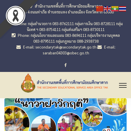
สำนักงานเขตพื้นที่การศึกษามัธยมศึกษาตาก
เลขที่ 4 ถนนท่าเรือ ตำบลระแหง อำเภอเมือง จังหวัดตาก 63000
Phone: กลุ่มอำนวยการ 083-8762111 กลุ่มการเงิน 083-8728111 กลุ่ม
นิเทศ ฯ 083-8754111 กลุ่มส่งเสริมฯ 083-8730111
Phone: กลุ่มนโยบายและแผน 083-8696111 กลุ่มบริหารงานบุคคล
083-8795111 กลุ่มกฎหมาย 088-2938738
E-mail: secondarytak@secondarytak.go.th
E-mail:
saraban04303@obec.go.th