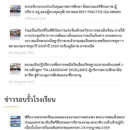
ยกระดับระบบประกันคุณภาพการศึกษา จัดอบรมเสริศักยภาพ ผู้
บริหาร ครู และผู้ทรงคุณวุฒิ ขยายผล BEST PRACTICE IQA AWARD
4 สิงหาคม 2569
ร่วมเป็นเกียรติในพิธีเปิดการแข่งขันทักษะวิชาการของนักเรียน ภายใต้
การประชุมวิชาการการพัฒนาเด็กและเยาวขนในกันศาร ตามพระระ
ระร สมเด็จพระกนิษฐาธิราชเชเจ้ากรมสมเด็จพระเทพรัตนราชสุดา ฯ
สยามบรมราชกุมารี ประจำปี 2569 ระดับภูมิภาค ภาคเหนือ
28 กรกฎาคม 2569
อบรมเชิงปฏิบัติการเพื่อการขอมีหรือเลื่อนวิทยฐานะตามหลักเกณฑ์ >
PA หลักสูตร “PA LEADERSHIP EXCELLENCE ผู้บริหารสถานศึกษามือ
อาชีพ สู่ซ่านาญการพิเศษและเชี่ยวชาญ
25 กรกฎาคม 2569
ข่าวรอบรั้วโรงเรียน
พิธีถวายพระพรชัยมงคลและลงนามถวายพระพร พระบาทสมเด็จพระ
ปรเมนทรรามาธิบดีศรีสินทรมหาวชิราลงกรณ พระวชิร-เกล้าเจ้าอยู่หัว
เนื่องในโอกาสวันเฉลิมพระชนมพรรษา 28 กรกฎาคม 2569