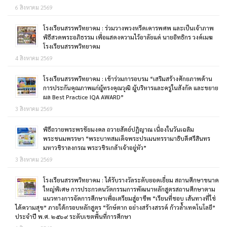
6 สิงหาคม 2569
โรงเรียนสรรพวิทยาคม : ร่วมวางพวงหรีดเคารพศพ และเป็นเจ้าภาพ
พิธีสวดพระอภิธรรม เพื่อแสดงความไว้อาลัยแด่ นายอิทธิกร วงค์เมฆ
โรงเรียนสรรพวิทยาคม
4 สิงหาคม 2569
โรงเรียนสรรพวิทยาคม : เข้าร่วมการอบรม “เสริมสร้างศักยภาพด้าน
การประกันคุณภาพแก่ผู้ทรงคุณวุฒิ ผู้บริหารและครูในสังกัด และขยาย
ผล Best Practice IQA AWARD”
3 สิงหาคม 2569
พิธีถวายพระพรชัยมงคล ถวายสัตย์ปฏิญาณ เนื่องในวันเฉลิม
พระชนมพรรษา “พระบาทสมเด็จพระปรเมนทรรามาธิบดีศรีสินทร
มหาวชิราลงกรณ พระวชิรเกล้าเจ้าอยู่หัว”
3 สิงหาคม 2569
โรงเรียนสรรพวิทยาคม : ได้รับรางวัลระดับยอดเยี่ยม สถานศึกษาขนาด
ใหญ่พิเศษ การประกวดนวัตกรรมการพัฒนาหลักสูตรสถานศึกษาตาม
แนวทางการจัดการศึกษาเพื่อเตรียมสู่อาชีพ “เรียนที่ชอบ เส้นทางที่ใช่
ได้ความสุข” ภายใต้กรอบหลักสูตร “รักษ์ตาก อย่างสร้างสรรค์ ก้าวล้ำเทคโนโลยี”
ประจำปี พ.ศ. ๒๕๖๙ ระดับเขตพื้นที่การศึกษา