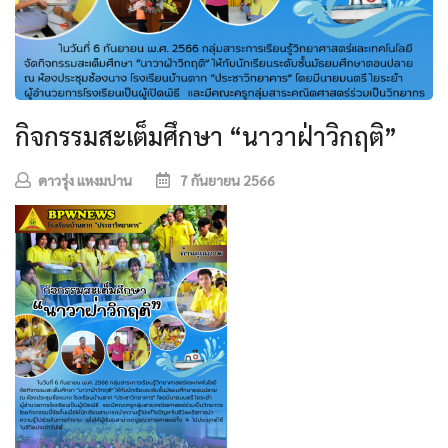
กิจกรรมสะเต็มศึกษา “นาวาฝ่าวิกฤติ”
ดาวรุ่ง แหงมปาน
7 กันยายน 2566