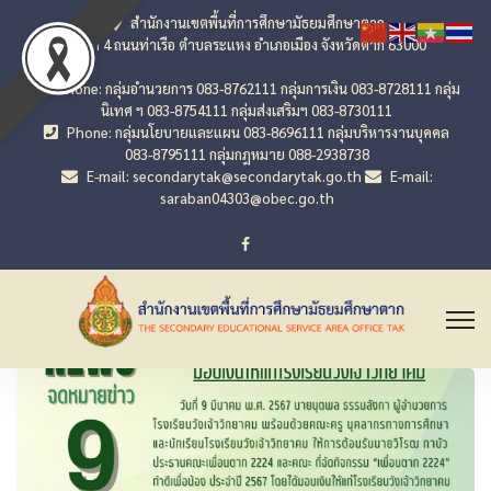
สำนักงานเขตพื้นที่การศึกษามัธยมศึกษาตาก
เลขที่ 4 ถนนท่าเรือ ตำบลระแหง อำเภอเมือง จังหวัดตาก 63000
Phone: กลุ่มอำนวยการ 083-8762111 กลุ่มการเงิน 083-8728111 กลุ่ม
นิเทศ ฯ 083-8754111 กลุ่มส่งเสริมฯ 083-8730111
Phone: กลุ่มนโยบายและแผน 083-8696111 กลุ่มบริหารงานบุคคล
083-8795111 กลุ่มกฎหมาย 088-2938738
E-mail: secondarytak@secondarytak.go.th
E-mail:
saraban04303@obec.go.th