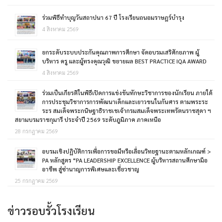
ร่วมพิธีทำบุญวันสถาปนา 67 ปี โรงเรียนถนอมราษฎร์บำรุง
4 สิงหาคม 2569
ยกระดับระบบประกันคุณภาพการศึกษา จัดอบรมเสริศักยภาพ ผู้
บริหาร ครู และผู้ทรงคุณวุฒิ ขยายผล BEST PRACTICE IQA AWARD
4 สิงหาคม 2569
ร่วมเป็นเกียรติในพิธีเปิดการแข่งขันทักษะวิชาการของนักเรียน ภายใต้
การประชุมวิชาการการพัฒนาเด็กและเยาวขนในกันศาร ตามพระระ
ระร สมเด็จพระกนิษฐาธิราชเชเจ้ากรมสมเด็จพระเทพรัตนราชสุดา ฯ
สยามบรมราชกุมารี ประจำปี 2569 ระดับภูมิภาค ภาคเหนือ
28 กรกฎาคม 2569
อบรมเชิงปฏิบัติการเพื่อการขอมีหรือเลื่อนวิทยฐานะตามหลักเกณฑ์ >
PA หลักสูตร “PA LEADERSHIP EXCELLENCE ผู้บริหารสถานศึกษามือ
อาชีพ สู่ซ่านาญการพิเศษและเชี่ยวชาญ
25 กรกฎาคม 2569
ข่าวรอบรั้วโรงเรียน