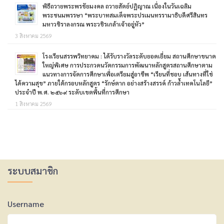
พิธีถวายพระพรชัยมงคล ถวายสัตย์ปฏิญาณ เนื่องในวันเฉลิม
พระชนมพรรษา “พระบาทสมเด็จพระปรเมนทรรามาธิบดีศรีสินทร
มหาวชิราลงกรณ พระวชิรเกล้าเจ้าอยู่หัว”
3 สิงหาคม 2569
โรงเรียนสรรพวิทยาคม : ได้รับรางวัลระดับยอดเยี่ยม สถานศึกษาขนาด
ใหญ่พิเศษ การประกวดนวัตกรรมการพัฒนาหลักสูตรสถานศึกษาตาม
แนวทางการจัดการศึกษาเพื่อเตรียมสู่อาชีพ “เรียนที่ชอบ เส้นทางที่ใช่
ได้ความสุข” ภายใต้กรอบหลักสูตร “รักษ์ตาก อย่างสร้างสรรค์ ก้าวล้ำเทคโนโลยี”
ประจำปี พ.ศ. ๒๕๖๙ ระดับเขตพื้นที่การศึกษา
1 สิงหาคม 2569
ระบบสมาชิก
Username