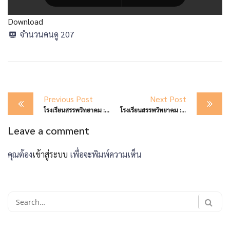
Download
จำนวนคนดู
207
Post
Previous Post
Next Post
navigation
โรงเรียนสรรพวิทยาคม : รับการตรวจเยี่ยมของคณะผู้ประเมินภายนอก สมศ. (พ.ศ. ๒๕๖๗-๒๕๗๑) ในรูปแบบ Onsite Visit
โรงเรียนสรรพวิทยาคม : คว้าแชมป์ การแข่งขันหุ่นยนต์ ระดับนานาชาติ World Robot League Festival ๒๐๒๔ ณ ประเทศเกาหลีใต้
Leave a comment
คุณต้อง
เข้าสู่ระบบ
เพื่อจะพิมพ์ความเห็น
Search
for: