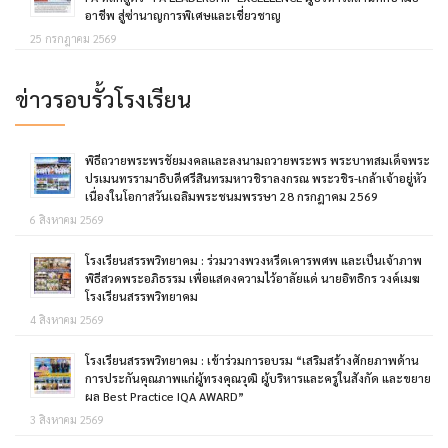
อาชีพ สู่ซ่านาญการพิเศษและเชี่ยวชาญ
25 กรกฎาคม 2569
ข่าวรอบรั้วโรงเรียน
พิธีถวายพระพรชัยมงคลและลงนามถวายพระพร พระบาทสมเด็จพระ
ปรเมนทรรามาธิบดีศรีสินทรมหาวชิราลงกรณ พระวชิร-เกล้าเจ้าอยู่หัว
เนื่องในโอกาสวันเฉลิมพระชนมพรรษา 28 กรกฎาคม 2569
6 สิงหาคม 2569
โรงเรียนสรรพวิทยาคม : ร่วมวางพวงหรีดเคารพศพ และเป็นเจ้าภาพ
พิธีสวดพระอภิธรรม เพื่อแสดงความไว้อาลัยแด่ นายอิทธิกร วงค์เมฆ
โรงเรียนสรรพวิทยาคม
4 สิงหาคม 2569
โรงเรียนสรรพวิทยาคม : เข้าร่วมการอบรม “เสริมสร้างศักยภาพด้าน
การประกันคุณภาพแก่ผู้ทรงคุณวุฒิ ผู้บริหารและครูในสังกัด และขยาย
ผล Best Practice IQA AWARD”
3 สิงหาคม 2569