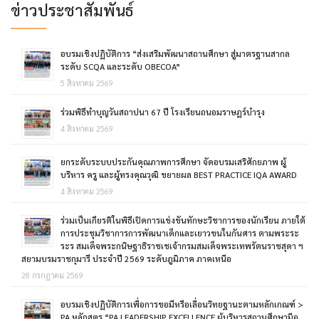
ข่าวประชาสัมพันธ์
อบรมเชิงปฏิบัติการ “ส่งเสริมพัฒนาสถานศึกษา สู่มาตรฐานสากล
ระดับ SCQA และระดับ OBECOA”
5 สิงหาคม 2569
ร่วมพิธีทำบุญวันสถาปนา 67 ปี โรงเรียนถนอมราษฎร์บำรุง
4 สิงหาคม 2569
ยกระดับระบบประกันคุณภาพการศึกษา จัดอบรมเสริศักยภาพ ผู้
บริหาร ครู และผู้ทรงคุณวุฒิ ขยายผล BEST PRACTICE IQA AWARD
4 สิงหาคม 2569
ร่วมเป็นเกียรติในพิธีเปิดการแข่งขันทักษะวิชาการของนักเรียน ภายใต้
การประชุมวิชาการการพัฒนาเด็กและเยาวขนในกันศาร ตามพระระ
ระร สมเด็จพระกนิษฐาธิราชเชเจ้ากรมสมเด็จพระเทพรัตนราชสุดา ฯ
สยามบรมราชกุมารี ประจำปี 2569 ระดับภูมิภาค ภาคเหนือ
28 กรกฎาคม 2569
อบรมเชิงปฏิบัติการเพื่อการขอมีหรือเลื่อนวิทยฐานะตามหลักเกณฑ์ >
PA หลักสูตร “PA LEADERSHIP EXCELLENCE ผู้บริหารสถานศึกษามือ