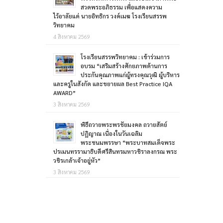
สวดพระอภิธรรม เพื่อแสดงความ
ไว้อาลัยแด่ นายอิทธิกร วงค์เมฆ โรงเรียนสรรพ
วิทยาคม
4 สิงหาคม 2569
โรงเรียนสรรพวิทยาคม : เข้าร่วมการ
อบรม “เสริมสร้างศักยภาพด้านการ
ประกันคุณภาพแก่ผู้ทรงคุณวุฒิ ผู้บริหาร
และครูในสังกัด และขยายผล Best Practice IQA
AWARD”
3 สิงหาคม 2569
พิธีถวายพระพรชัยมงคล ถวายสัตย์
ปฏิญาณ เนื่องในวันเฉลิม
พระชนมพรรษา “พระบาทสมเด็จพระ
ปรเมนทรรามาธิบดีศรีสินทรมหาวชิราลงกรณ พระ
วชิรเกล้าเจ้าอยู่หัว”
3 สิงหาคม 2569