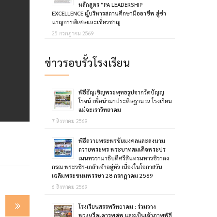
หลักสูตร “PA LEADERSHIP
EXCELLENCE ผู้บริหารสถานศึกษามืออาชีพ สู่ซ่า
นาญการพิเศษและเชี่ยวชาญ
25 กรกฎาคม 2569
ข่าวรอบรั้วโรงเรียน
พิธีอัญเชิญพระพุทธรูปจากวัดปัญญ
โรจน์ เพื่อนำมาประดิษฐาน ณ โรงเรียน
แม่จะเราวิทยาคม
7 สิงหาคม 2569
พิธีถวายพระพรชัยมงคลและลงนาม
ถวายพระพร พระบาทสมเด็จพระปร
เมนทรรามาธิบดีศรีสินทรมหาวชิราลง
กรณ พระวชิร-เกล้าเจ้าอยู่หัว เนื่องในโอกาสวัน
เฉลิมพระชนมพรรษา 28 กรกฎาคม 2569
6 สิงหาคม 2569
โรงเรียนสรรพวิทยาคม : ร่วมวาง
พวงหรีดเคารพศพ และเป็นเจ้าภาพพิธี