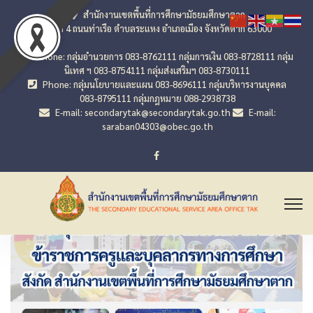
สำนักงานเขตพื้นที่การศึกษามัธยมศึกษาตาก
เลขที่ 4 ถนนท่าเรือ ตำบลระแหง อำเภอเมือง จังหวัดตาก 63000
Phone: กลุ่มอำนวยการ 083-8762111 กลุ่มการเงิน 083-8728111 กลุ่ม
นิเทศ ฯ 083-8754111 กลุ่มส่งเสริมฯ 083-8730111
Phone: กลุ่มนโยบายและแผน 083-8696111 กลุ่มบริหารงานบุคคล
083-8795111 กลุ่มกฎหมาย 088-2938738
E-mail: secondarytak@secondarytak.go.th
E-mail:
saraban04303@obec.go.th