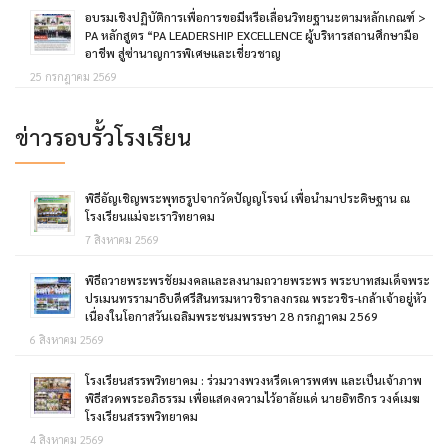
อบรมเชิงปฏิบัติการเพื่อการขอมีหรือเลื่อนวิทยฐานะตามหลักเกณฑ์ >
PA หลักสูตร “PA LEADERSHIP EXCELLENCE ผู้บริหารสถานศึกษามือ
อาชีพ สู่ซ่านาญการพิเศษและเชี่ยวชาญ
25 กรกฎาคม 2569
ข่าวรอบรั้วโรงเรียน
พิธีอัญเชิญพระพุทธรูปจากวัดปัญญโรจน์ เพื่อนำมาประดิษฐาน ณ
โรงเรียนแม่จะเราวิทยาคม
7 สิงหาคม 2569
พิธีถวายพระพรชัยมงคลและลงนามถวายพระพร พระบาทสมเด็จพระ
ปรเมนทรรามาธิบดีศรีสินทรมหาวชิราลงกรณ พระวชิร-เกล้าเจ้าอยู่หัว
เนื่องในโอกาสวันเฉลิมพระชนมพรรษา 28 กรกฎาคม 2569
6 สิงหาคม 2569
โรงเรียนสรรพวิทยาคม : ร่วมวางพวงหรีดเคารพศพ และเป็นเจ้าภาพ
พิธีสวดพระอภิธรรม เพื่อแสดงความไว้อาลัยแด่ นายอิทธิกร วงค์เมฆ
โรงเรียนสรรพวิทยาคม
4 สิงหาคม 2569