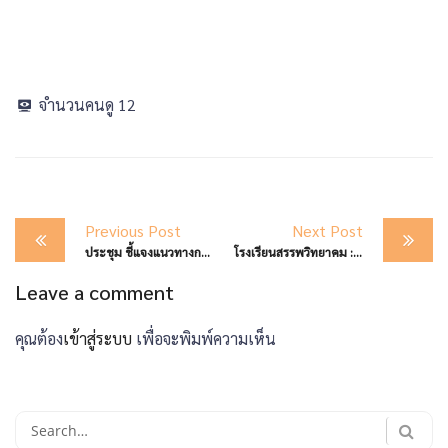
จำนวนคนดู
12
Post
Previous Post
Next Post
navigation
ประชุม ชี้แจงแนวทางการจัดตั้งงบประมาณ รายจ่ายประจำปิ๊งบประมาณ พ.ศ. 2569 งบลงทุน ค่าครุภัณฑ์ ที่ดินและสิ่งก่อสร้าง
โรงเรียนสรรพวิทยาคม : เข้าร่วมพิธีเจริญพระพุทธมนต์และบำเพ็ญจิตตภาวนา เพื่อถวายเป็นพระราชกุศลแด่พระบาทสมเด็จพระเจ้าอยู่หัว รัชกาลที่ ๙ เนื่องในโอกาสวันคล้ายวันพระบรมราชสมภพ ๕ ธันวาคม ๒๕๖๗
Leave a comment
คุณต้อง
เข้าสู่ระบบ
เพื่อจะพิมพ์ความเห็น
Search
for: