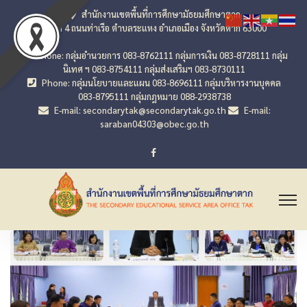
สำนักงานเขตพื้นที่การศึกษามัธยมศึกษาตาก
เลขที่ 4 ถนนท่าเรือ ตำบลระแหง อำเภอเมือง จังหวัดตาก 63000
Phone: กลุ่มอำนวยการ 083-8762111 กลุ่มการเงิน 083-8728111 กลุ่ม
นิเทศ ฯ 083-8754111 กลุ่มส่งเสริมฯ 083-8730111
Phone: กลุ่มนโยบายและแผน 083-8696111 กลุ่มบริหารงานบุคคล
083-8795111 กลุ่มกฎหมาย 088-2938738
E-mail: secondarytak@secondarytak.go.th
E-mail:
saraban04303@obec.go.th