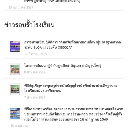
อาชีพ สู่ซ่านาญการพิเศษและเชี่ยวชาญ
25 กรกฎาคม 2569
ข่าวรอบรั้วโรงเรียน
การอบรมเชิงปฏิบัติการ “ส่งเสริมพัฒนาสถานศึกษาสู่มาตรฐานสากล
ระดับ ScQA และระดับ OBECQA”
10 สิงหาคม 2569
โครงการสัมมนาผู้กำกับลูกเสือสามัญและสามัญรุ่นใหญ่
8 สิงหาคม 2569
พิธีอัญเชิญพระพุทธรูปจากวัดปัญญโรจน์ เพื่อนำมาประดิษฐาน ณ
โรงเรียนแม่จะเราวิทยาคม
7 สิงหาคม 2569
พิธีถวายพระพรชัยมงคลและลงนามถวายพระพร พระบาทสมเด็จพระ
ปรเมนทรรามาธิบดีศรีสินทรมหาวชิราลงกรณ พระวชิร-เกล้าเจ้าอยู่หัว
เนื่องในโอกาสวันเฉลิมพระชนมพรรษา 28 กรกฎาคม 2569
6 สิงหาคม 2569