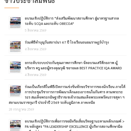
ข่าวประชาสัมพันธ์
อบรมเชิงปฏิบัติการ “ส่งเสริมพัฒนาสถานศึกษา สู่มาตรฐานสากล
ระดับ SCQA และระดับ OBECOA”
5 สิงหาคม 2569
ร่วมพิธีทำบุญวันสถาปนา 67 ปี โรงเรียนถนอมราษฎร์บำรุง
4 สิงหาคม 2569
ยกระดับระบบประกันคุณภาพการศึกษา จัดอบรมเสริศักยภาพ ผู้
บริหาร ครู และผู้ทรงคุณวุฒิ ขยายผล BEST PRACTICE IQA AWARD
4 สิงหาคม 2569
ร่วมเป็นเกียรติในพิธีเปิดการแข่งขันทักษะวิชาการของนักเรียน ภายใต้
การประชุมวิชาการการพัฒนาเด็กและเยาวขนในกันศาร ตามพระระ
ระร สมเด็จพระกนิษฐาธิราชเชเจ้ากรมสมเด็จพระเทพรัตนราชสุดา ฯ
สยามบรมราชกุมารี ประจำปี 2569 ระดับภูมิภาค ภาคเหนือ
28 กรกฎาคม 2569
อบรมเชิงปฏิบัติการเพื่อการขอมีหรือเลื่อนวิทยฐานะตามหลักเกณฑ์ >
PA หลักสูตร “PA LEADERSHIP EXCELLENCE ผู้บริหารสถานศึกษามือ