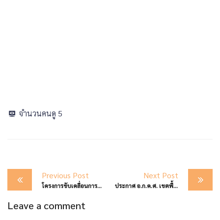
จำนวนคนดู
5
Post
Previous Post
Next Post
navigation
โครงการขับเคลื่อนการประเมินคุณธรรมและความโปรงใส่ในการดำเนินงาม ของสถานศึกษาออนไลน์ (ITA ONLINE) ประจำปิงบประมาณ พ.ศ.2568
ประกาศ อ.ก.ค.ศ. เขตพื้นที่การศึกษามัธมศึกษาตาก เรื่อง รับสมัครคัดเลือกบุคคลเพื่อบรรจุและแต่งตั้งให้ดำรงตำแหน่งรองผู้อำนวยการสถานศึกษา สังกัดสำนักงานคณะกรรมการการศึกษาขั้นพื้นพื้นฐาน ปี พ.ศ. 2568
Leave a comment