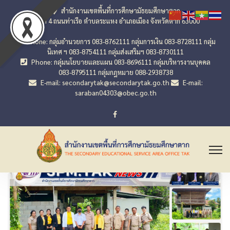
สำนักงานเขตพื้นที่การศึกษามัธยมศึกษาตาก
เลขที่ 4 ถนนท่าเรือ ตำบลระแหง อำเภอเมือง จังหวัดตาก 63000
Phone: กลุ่มอำนวยการ 083-8762111 กลุ่มการเงิน 083-8728111 กลุ่ม
นิเทศ ฯ 083-8754111 กลุ่มส่งเสริมฯ 083-8730111
Phone: กลุ่มนโยบายและแผน 083-8696111 กลุ่มบริหารงานบุคคล
083-8795111 กลุ่มกฎหมาย 088-2938738
E-mail: secondarytak@secondarytak.go.th
E-mail:
saraban04303@obec.go.th