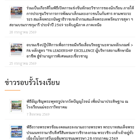
ร่วมเป็นเกียรติในพิธีเปิดการแข่งขันทักษะวิชาการของนักเรียน ภายใต้
การประชุมวิชาการการพัฒนาเด็กและเยาวขนในกันศาร ตามพระระ
ระร สมเด็จพระกนิษฐาธิราชเชเจ้ากรมสมเด็จพระเทพรัตนราชสุดา ฯ
สยามบรมราชกุมารี ประจำปี 2569 ระดับภูมิภาค ภาคเหนือ
28 กรกฎาคม 2569
อบรมเชิงปฏิบัติการเพื่อการขอมีหรือเลื่อนวิทยฐานะตามหลักเกณฑ์ >
PA หลักสูตร “PA LEADERSHIP EXCELLENCE ผู้บริหารสถานศึกษามือ
อาชีพ สู่ซ่านาญการพิเศษและเชี่ยวชาญ
25 กรกฎาคม 2569
ข่าวรอบรั้วโรงเรียน
พิธีอัญเชิญพระพุทธรูปจากวัดปัญญโรจน์ เพื่อนำมาประดิษฐาน ณ
โรงเรียนแม่จะเราวิทยาคม
7 สิงหาคม 2569
พิธีถวายพระพรชัยมงคลและลงนามถวายพระพร พระบาทสมเด็จพระ
ปรเมนทรรามาธิบดีศรีสินทรมหาวชิราลงกรณ พระวชิร-เกล้าเจ้าอยู่หัว
เนื่องในโอกาสวันเฉลิมพระชนมพรรษา 28 กรกฎาคม 2569