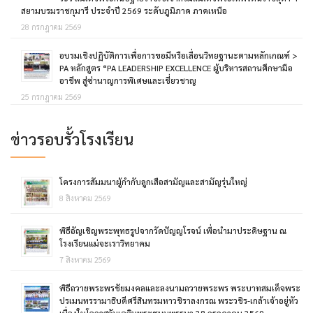
สยามบรมราชกุมารี ประจำปี 2569 ระดับภูมิภาค ภาคเหนือ
28 กรกฎาคม 2569
อบรมเชิงปฏิบัติการเพื่อการขอมีหรือเลื่อนวิทยฐานะตามหลักเกณฑ์ >
PA หลักสูตร “PA LEADERSHIP EXCELLENCE ผู้บริหารสถานศึกษามือ
อาชีพ สู่ซ่านาญการพิเศษและเชี่ยวชาญ
25 กรกฎาคม 2569
ข่าวรอบรั้วโรงเรียน
โครงการสัมมนาผู้กำกับลูกเสือสามัญและสามัญรุ่นใหญ่
8 สิงหาคม 2569
พิธีอัญเชิญพระพุทธรูปจากวัดปัญญโรจน์ เพื่อนำมาประดิษฐาน ณ
โรงเรียนแม่จะเราวิทยาคม
7 สิงหาคม 2569
พิธีถวายพระพรชัยมงคลและลงนามถวายพระพร พระบาทสมเด็จพระ
ปรเมนทรรามาธิบดีศรีสินทรมหาวชิราลงกรณ พระวชิร-เกล้าเจ้าอยู่หัว
เนื่องในโอกาสวันเฉลิมพระชนมพรรษา 28 กรกฎาคม 2569