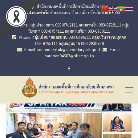
สำนักงานเขตพื้นที่การศึกษามัธยมศึกษาตาก
เลขที่ 4 ถนนท่าเรือ ตำบลระแหง อำเภอเมือง จังหวัดตาก 63000
Phone: กลุ่มอำนวยการ 083-8762111 กลุ่มการเงิน 083-8728111 กลุ่ม
นิเทศ ฯ 083-8754111 กลุ่มส่งเสริมฯ 083-8730111
Phone: กลุ่มนโยบายและแผน 083-8696111 กลุ่มบริหารงานบุคคล
083-8795111 กลุ่มกฎหมาย 088-2938738
E-mail: secondarytak@secondarytak.go.th
E-mail:
saraban04303@obec.go.th