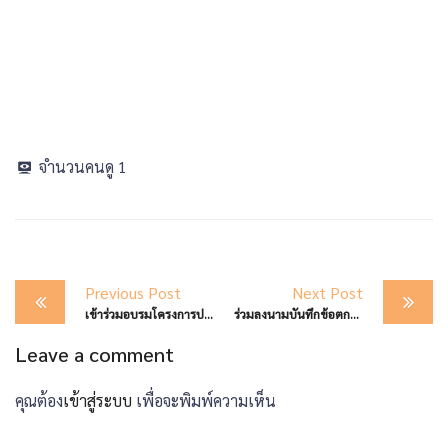
จำนวนคนดู
1
Post
Previous Post
Next Post
navigation
เข้าร่วมอบรมโครงการปลูกฝังจิตสำนึกรักสามัคคีและส่งเสริมความปรองดอง ของคนในชาติ ประจำปี 2568
ร่วมลงนามบันทึกข้อตกลง (MOU) สนับสนุนการขับเคลื่อนปกป้องเด็ก และเยาวชนจากปัจจัยเสียง บุหรี่ บุหรี่ไฟฟ้า เครื่องดื่มแอลกอฮอล์
Leave a comment
คุณต้อง
เข้าสู่ระบบ
เพื่อจะพิมพ์ความเห็น