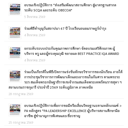
อบรมเชิงปฏิบัติการ “ส่งเสริมพัฒนาสถานศึกษา สู่มาตรฐานสากล
ระดับ SCQA และระดับ OBECOA”
5 สิงหาคม 2569
ร่วมพิธีทำบุญวันสถาปนา 67 ปี โรงเรียนถนอมราษฎร์บำรุง
4 สิงหาคม 2569
ยกระดับระบบประกันคุณภาพการศึกษา จัดอบรมเสริศักยภาพ ผู้
บริหาร ครู และผู้ทรงคุณวุฒิ ขยายผล BEST PRACTICE IQA AWARD
4 สิงหาคม 2569
ร่วมเป็นเกียรติในพิธีเปิดการแข่งขันทักษะวิชาการของนักเรียน ภายใต้
การประชุมวิชาการการพัฒนาเด็กและเยาวขนในกันศาร ตามพระระ
ระร สมเด็จพระกนิษฐาธิราชเชเจ้ากรมสมเด็จพระเทพรัตนราชสุดา ฯ
สยามบรมราชกุมารี ประจำปี 2569 ระดับภูมิภาค ภาคเหนือ
28 กรกฎาคม 2569
อบรมเชิงปฏิบัติการเพื่อการขอมีหรือเลื่อนวิทยฐานะตามหลักเกณฑ์ >
PA หลักสูตร “PA LEADERSHIP EXCELLENCE ผู้บริหารสถานศึกษามือ
อาชีพ สู่ซ่านาญการพิเศษและเชี่ยวชาญ
25 กรกฎาคม 2569