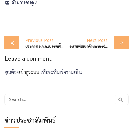
จำนวนคนดู
4
Post
Previous Post
Next Post
navigation
ประกาศ อ.ก.ค.ศ. เขตพื้นที่การศึกษามัธมศึกษาตาก เรื่อง การขึ้นบัญชีผู้สอบแข่งขันได้ในบัญชีหนึ่งไปขึ้นบัญชีเป็นผู้สอบแข่งขันได้ในบัญชีอื่น เพื่อบรรจุและแต่งตั้ง เข้ารับราชการเป็นข้าราชการครูและบุคลากรทางการศึกษา ตำแหน่งครูผู้ช่วย สังกัดสำนักงานเขตพื้นที่การศึกษามัธยมศึกษาตาก
อบรมพัฒนาด้านภาษาจีนเบื้องต้นสำหรับผู้บริหารสถานศึกษา ภายใต้โครงการ “1 อ่านภอ 1 โรงเรียนคุณภาพ”
Leave a comment
คุณต้อง
เข้าสู่ระบบ
เพื่อจะพิมพ์ความเห็น
Search
for:
ข่าวประชาสัมพันธ์