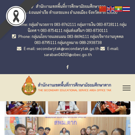
สำนักงานเขตพื้นที่การศึกษามัธยมศึกษาตาก
เลขที่ 4 ถนนท่าเรือ ตำบลระแหง อำเภอเมือง จังหวัดตาก 63000
Phone: กลุ่มอำนวยการ 083-8762111 กลุ่มการเงิน 083-8728111 กลุ่ม
นิเทศ ฯ 083-8754111 กลุ่มส่งเสริมฯ 083-8730111
Phone: กลุ่มนโยบายและแผน 083-8696111 กลุ่มบริหารงานบุคคล
083-8795111 กลุ่มกฎหมาย 088-2938738
E-mail: secondarytak@secondarytak.go.th
E-mail:
saraban04303@obec.go.th