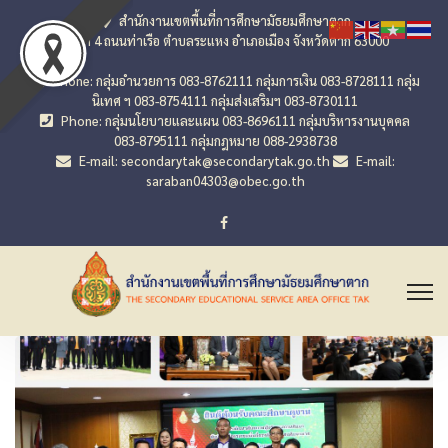
สำนักงานเขตพื้นที่การศึกษามัธยมศึกษาตาก
เลขที่ 4 ถนนท่าเรือ ตำบลระแหง อำเภอเมือง จังหวัดตาก 63000
Phone: กลุ่มอำนวยการ 083-8762111 กลุ่มการเงิน 083-8728111 กลุ่ม
นิเทศ ฯ 083-8754111 กลุ่มส่งเสริมฯ 083-8730111
Phone: กลุ่มนโยบายและแผน 083-8696111 กลุ่มบริหารงานบุคคล
083-8795111 กลุ่มกฎหมาย 088-2938738
E-mail: secondarytak@secondarytak.go.th
E-mail:
saraban04303@obec.go.th