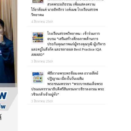
สวดพระอภิธรรม เพื่อแสดงความ
ไว้อาลัยแด่ นายอิทธิกร วงค์เมฆ โรงเรียนสรรพ
วิทยาคม
4 สิงหาคม 2569
โรงเรียนสรรพวิทยาคม : เข้าร่วมการ
อบรม “เสริมสร้างศักยภาพด้านการ
ประกันคุณภาพแก่ผู้ทรงคุณวุฒิ ผู้บริหาร
และครูในสังกัด และขยายผล Best Practice IQA
AWARD”
3 สิงหาคม 2569
พิธีถวายพระพรชัยมงคล ถวายสัตย์
ปฏิญาณ เนื่องในวันเฉลิม
พระชนมพรรษา “พระบาทสมเด็จพระ
ปรเมนทรรามาธิบดีศรีสินทรมหาวชิราลงกรณ พระ
วชิรเกล้าเจ้าอยู่หัว”
3 สิงหาคม 2569