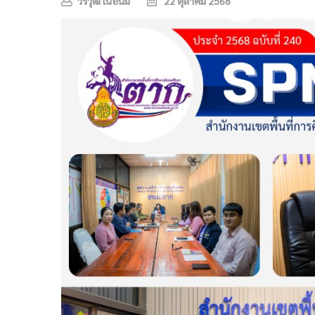
วรวุฒิ เนื้อนิ่ม
22 ตุลาคม 2568