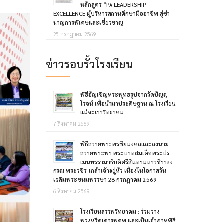
หลักสูตร “PA LEADERSHIP
EXCELLENCE ผู้บริหารสถานศึกษามืออาชีพ สู่ซ่า
นาญการพิเศษและเชี่ยวชาญ
25 กรกฎาคม 2569
ข่าวรอบรั้วโรงเรียน
พิธีอัญเชิญพระพุทธรูปจากวัดปัญญ
โรจน์ เพื่อนำมาประดิษฐาน ณ โรงเรียน
แม่จะเราวิทยาคม
7 สิงหาคม 2569
พิธีถวายพระพรชัยมงคลและลงนาม
ถวายพระพร พระบาทสมเด็จพระปร
เมนทรรามาธิบดีศรีสินทรมหาวชิราลง
กรณ พระวชิร-เกล้าเจ้าอยู่หัว เนื่องในโอกาสวัน
เฉลิมพระชนมพรรษา 28 กรกฎาคม 2569
6 สิงหาคม 2569
โรงเรียนสรรพวิทยาคม : ร่วมวาง
พวงหรีดเคารพศพ และเป็นเจ้าภาพพิธี