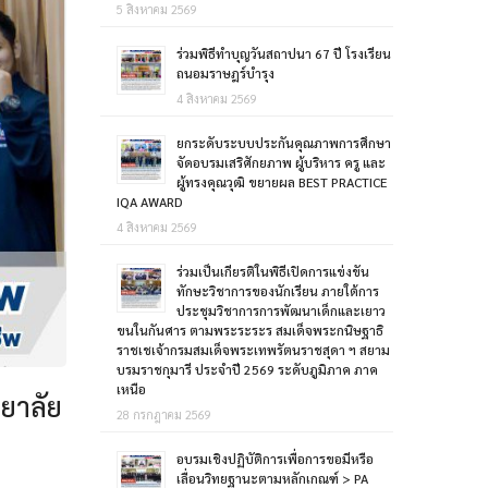
5 สิงหาคม 2569
ร่วมพิธีทำบุญวันสถาปนา 67 ปี โรงเรียน
ถนอมราษฎร์บำรุง
4 สิงหาคม 2569
ยกระดับระบบประกันคุณภาพการศึกษา
จัดอบรมเสริศักยภาพ ผู้บริหาร ครู และ
ผู้ทรงคุณวุฒิ ขยายผล BEST PRACTICE
IQA AWARD
4 สิงหาคม 2569
ร่วมเป็นเกียรติในพิธีเปิดการแข่งขัน
ทักษะวิชาการของนักเรียน ภายใต้การ
ประชุมวิชาการการพัฒนาเด็กและเยาว
ขนในกันศาร ตามพระระระร สมเด็จพระกนิษฐาธิ
ราชเชเจ้ากรมสมเด็จพระเทพรัตนราชสุดา ฯ สยาม
บรมราชกุมารี ประจำปี 2569 ระดับภูมิภาค ภาค
เหนือ
ทยาลัย
28 กรกฎาคม 2569
อบรมเชิงปฏิบัติการเพื่อการขอมีหรือ
เลื่อนวิทยฐานะตามหลักเกณฑ์ > PA