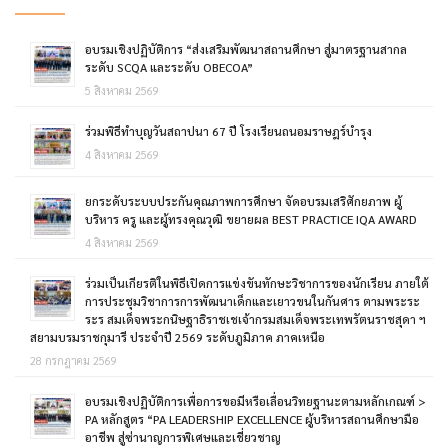
อบรมเชิงปฏิบัติการ “ส่งเสริมพัฒนาสถานศึกษา สู่มาตรฐานสากล
ระดับ SCQA และระดับ OBECOA”
5 สิงหาคม 2569
ร่วมพิธีทำบุญวันสถาปนา 67 ปี โรงเรียนถนอมราษฎร์บำรุง
4 สิงหาคม 2569
ยกระดับระบบประกันคุณภาพการศึกษา จัดอบรมเสริศักยภาพ ผู้
บริหาร ครู และผู้ทรงคุณวุฒิ ขยายผล BEST PRACTICE IQA AWARD
4 สิงหาคม 2569
ร่วมเป็นเกียรติในพิธีเปิดการแข่งขันทักษะวิชาการของนักเรียน ภายใต้
การประชุมวิชาการการพัฒนาเด็กและเยาวขนในกันศาร ตามพระระ
ระร สมเด็จพระกนิษฐาธิราชเชเจ้ากรมสมเด็จพระเทพรัตนราชสุดา ฯ
สยามบรมราชกุมารี ประจำปี 2569 ระดับภูมิภาค ภาคเหนือ
28 กรกฎาคม 2569
อบรมเชิงปฏิบัติการเพื่อการขอมีหรือเลื่อนวิทยฐานะตามหลักเกณฑ์ >
PA หลักสูตร “PA LEADERSHIP EXCELLENCE ผู้บริหารสถานศึกษามือ
อาชีพ สู่ซ่านาญการพิเศษและเชี่ยวชาญ