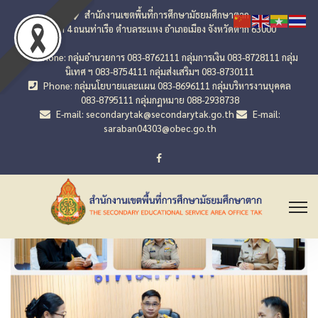
สำนักงานเขตพื้นที่การศึกษามัธยมศึกษาตาก
เลขที่ 4 ถนนท่าเรือ ตำบลระแหง อำเภอเมือง จังหวัดตาก 63000
Phone: กลุ่มอำนวยการ 083-8762111 กลุ่มการเงิน 083-8728111 กลุ่ม
นิเทศ ฯ 083-8754111 กลุ่มส่งเสริมฯ 083-8730111
Phone: กลุ่มนโยบายและแผน 083-8696111 กลุ่มบริหารงานบุคคล
083-8795111 กลุ่มกฎหมาย 088-2938738
E-mail: secondarytak@secondarytak.go.th
E-mail:
saraban04303@obec.go.th