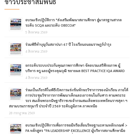
ข่าวประชาสัมพันธ์
อบรมเชิงปฏิบัติการ “ส่งเสริมพัฒนาสถานศึกษา สู่มาตรฐานสากล
ระดับ SCQA และระดับ OBECOA”
5 สิงหาคม 2569
ร่วมพิธีทำบุญวันสถาปนา 67 ปี โรงเรียนถนอมราษฎร์บำรุง
4 สิงหาคม 2569
ยกระดับระบบประกันคุณภาพการศึกษา จัดอบรมเสริศักยภาพ ผู้
บริหาร ครู และผู้ทรงคุณวุฒิ ขยายผล BEST PRACTICE IQA AWARD
4 สิงหาคม 2569
ร่วมเป็นเกียรติในพิธีเปิดการแข่งขันทักษะวิชาการของนักเรียน ภายใต้
การประชุมวิชาการการพัฒนาเด็กและเยาวขนในกันศาร ตามพระระ
ระร สมเด็จพระกนิษฐาธิราชเชเจ้ากรมสมเด็จพระเทพรัตนราชสุดา ฯ
สยามบรมราชกุมารี ประจำปี 2569 ระดับภูมิภาค ภาคเหนือ
28 กรกฎาคม 2569
อบรมเชิงปฏิบัติการเพื่อการขอมีหรือเลื่อนวิทยฐานะตามหลักเกณฑ์ >
PA หลักสูตร “PA LEADERSHIP EXCELLENCE ผู้บริหารสถานศึกษามือ