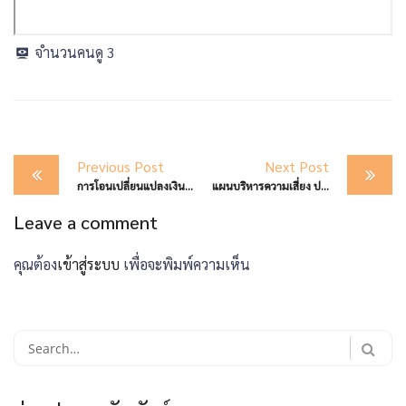
จำนวนคนดู
3
Post
Previous Post
Next Post
navigation
การโอนเปลี่ยนแปลงเงินจัดสรรงบประมาณรายจ่าย ประจำปีงบประมาณ พ.ศ.2569 ครั้งที่ 443 งบดำเนินงาน
แผนบริหารความเสี่ยง ประจำปีงบประมาณ 2567 สพม.ตาก
Leave a comment
คุณต้อง
เข้าสู่ระบบ
เพื่อจะพิมพ์ความเห็น
Search
for: