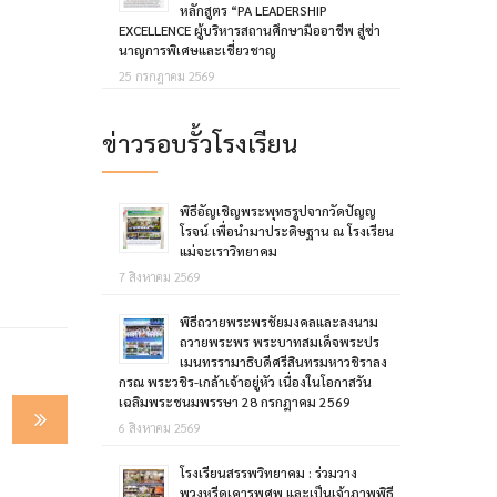
หลักสูตร “PA LEADERSHIP
EXCELLENCE ผู้บริหารสถานศึกษามืออาชีพ สู่ซ่า
นาญการพิเศษและเชี่ยวชาญ
25 กรกฎาคม 2569
ข่าวรอบรั้วโรงเรียน
พิธีอัญเชิญพระพุทธรูปจากวัดปัญญ
โรจน์ เพื่อนำมาประดิษฐาน ณ โรงเรียน
แม่จะเราวิทยาคม
7 สิงหาคม 2569
พิธีถวายพระพรชัยมงคลและลงนาม
ถวายพระพร พระบาทสมเด็จพระปร
เมนทรรามาธิบดีศรีสินทรมหาวชิราลง
กรณ พระวชิร-เกล้าเจ้าอยู่หัว เนื่องในโอกาสวัน
เฉลิมพระชนมพรรษา 28 กรกฎาคม 2569
6 สิงหาคม 2569
โรงเรียนสรรพวิทยาคม : ร่วมวาง
พวงหรีดเคารพศพ และเป็นเจ้าภาพพิธี