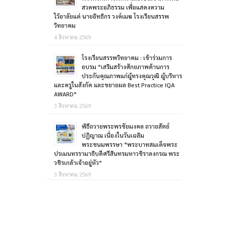
สวดพระอภิธรรม เพื่อแสดงความ
ไว้อาลัยแด่ นายอิทธิกร วงค์เมฆ โรงเรียนสรรพ
วิทยาคม
4 สิงหาคม 2569
โรงเรียนสรรพวิทยาคม : เข้าร่วมการ
อบรม “เสริมสร้างศักยภาพด้านการ
ประกันคุณภาพแก่ผู้ทรงคุณวุฒิ ผู้บริหาร
และครูในสังกัด และขยายผล Best Practice IQA
AWARD”
3 สิงหาคม 2569
พิธีถวายพระพรชัยมงคล ถวายสัตย์
ปฏิญาณ เนื่องในวันเฉลิม
พระชนมพรรษา “พระบาทสมเด็จพระ
ปรเมนทรรามาธิบดีศรีสินทรมหาวชิราลงกรณ พระ
วชิรเกล้าเจ้าอยู่หัว”
3 สิงหาคม 2569