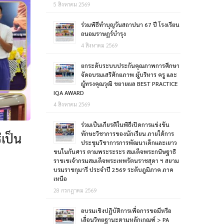
5 สิงหาคม 2569
ร่วมพิธีทำบุญวันสถาปนา 67 ปี โรงเรียน
ถนอมราษฎร์บำรุง
4 สิงหาคม 2569
ยกระดับระบบประกันคุณภาพการศึกษา
จัดอบรมเสริศักยภาพ ผู้บริหาร ครู และ
ผู้ทรงคุณวุฒิ ขยายผล BEST PRACTICE
IQA AWARD
4 สิงหาคม 2569
ร่วมเป็นเกียรติในพิธีเปิดการแข่งขัน
ทักษะวิชาการของนักเรียน ภายใต้การ
เป็น
ประชุมวิชาการการพัฒนาเด็กและเยาว
ขนในกันศาร ตามพระระระร สมเด็จพระกนิษฐาธิ
ราชเชเจ้ากรมสมเด็จพระเทพรัตนราชสุดา ฯ สยาม
บรมราชกุมารี ประจำปี 2569 ระดับภูมิภาค ภาค
เหนือ
28 กรกฎาคม 2569
อบรมเชิงปฏิบัติการเพื่อการขอมีหรือ
เลื่อนวิทยฐานะตามหลักเกณฑ์ > PA