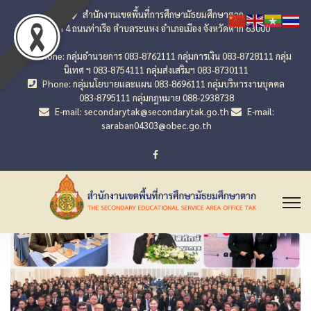
สำนักงานเขตพื้นที่การศึกษามัธยมศึกษาตาก
เลขที่ 4 ถนนท่าเรือ ตำบลระแหง อำเภอเมือง จังหวัดตาก 63000
Phone: กลุ่มอำนวยการ 083-8762111 กลุ่มการเงิน 083-8728111 กลุ่ม
นิเทศ ฯ 083-8754111 กลุ่มส่งเสริมฯ 083-8730111
Phone: กลุ่มนโยบายและแผน 083-8696111 กลุ่มบริหารงานบุคคล
083-8795111 กลุ่มกฎหมาย 088-2938738
E-mail: secondarytak@secondarytak.go.th
E-mail:
saraban04303@obec.go.th