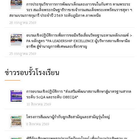
การประชุมวิชาการการพัฒนาเด็กและเยาวขนในกันศาร ตามพระระ
ระร สมเด็จพระกนิษฐาธิราชเชเจ้ากรมสมเด็จพระเทพรัตนราชสุดา ฯ
สยามบรมราชกุมารี ประจำปี 2569 ระดับภูมิภาค ภาคเหนือ
28 กรกฎาคม 2569
อบรมเชิงปฏิบัติการเพื่อการขอมีหรือเลื่อนวิทยฐานะตามหลักเกณฑ์ >
PA หลักสูตร “PA LEADERSHIP EXCELLENCE ผู้บริหารสถานศึกษามือ
อาชีพ สู่ซ่านาญการพิเศษและเชี่ยวชาญ
25 กรกฎาคม 2569
ข่าวรอบรั้วโรงเรียน
การอบรมเชิงปฏิบัติการ “ส่งเสริมพัฒนาสถานศึกษาสู่มาตรฐานสากล
ระดับ ScQA และระดับ OBECQA”
10 สิงหาคม 2569
โครงการสัมมนาผู้กำกับลูกเสือสามัญและสามัญรุ่นใหญ่
8 สิงหาคม 2569
พิธีอัญเชิญพระพุทธรูปจากวัดปัญญโรจน์ เพื่อนำมาประดิษฐาน ณ