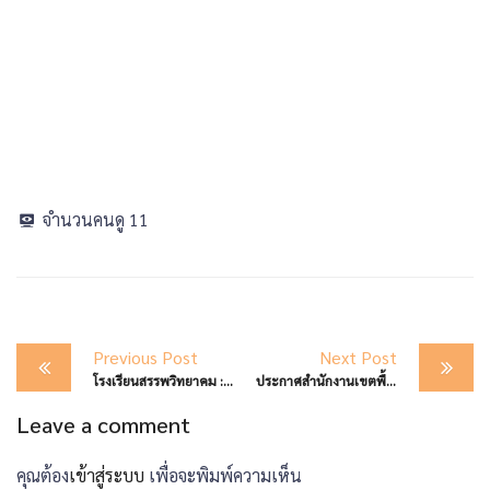
จำนวนคนดู
11
Post
Previous Post
Next Post
navigation
โรงเรียนสรรพวิทยาคม : เข้าถวายน้ำสรงพระศพ เบื้องหน้าพระรูป สมเด็จพระเจ้าลูกเธอ เจ้าฟ้าพัชรกิติยาภา นเรนทิราเทพยวดี กรมหลวงราชสาริณีสิริพัชร มหาวัชรราชธิดา
ประกาศสำนักงานเขตพื้นที่การศึกษามัธยมศึกษาตาก เรื่อง ตำแหน่งว่างผู้บริหารสถานศึกษา ประจำปี พ.ศ. 2569 สังกัดสำนักงานเขตพื้นที่การศึกษามัธยมศึกษาตาก
Leave a comment
คุณต้อง
เข้าสู่ระบบ
เพื่อจะพิมพ์ความเห็น