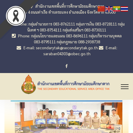
สำนักงานเขตพื้นที่การศึกษามัธยมศึกษาตาก
เลขที่ 4 ถนนท่าเรือ ตำบลระแหง อำเภอเมือง จังหวัดตาก 63000
Phone: กลุ่มอำนวยการ 083-8762111 กลุ่มการเงิน 083-8728111 กลุ่ม
นิเทศ ฯ 083-8754111 กลุ่มส่งเสริมฯ 083-8730111
Phone: กลุ่มนโยบายและแผน 083-8696111 กลุ่มบริหารงานบุคคล
083-8795111 กลุ่มกฎหมาย 088-2938738
E-mail: secondarytak@secondarytak.go.th
E-mail:
saraban04303@obec.go.th