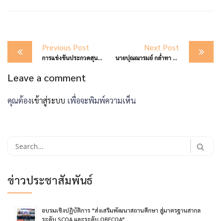
Post
Previous Post
Next Post
navigation
การแข่งขันประกวดสุนทรพจน์และความรู้ภาษาจีน “สะพานสู่ภาษาจีน” ประจำปี 2567 แห่งประเทศไทย
นายปุณณารมย์ กล่ำทา นักเรียนระดับชั้นมัธยมศึกษาปที่ 6/1 (SMTE) เข้าร่วมกิจกรรม Thai Science Camp ระดับชั้นมัธยมศึกษาตอนปลาย ครั้งที่ 16
Leave a comment
คุณต้อง
เข้าสู่ระบบ
เพื่อจะพิมพ์ความเห็น
Search
for:
ข่าวประชาสัมพันธ์
อบรมเชิงปฏิบัติการ “ส่งเสริมพัฒนาสถานศึกษา สู่มาตรฐานสากล
ระดับ SCQA และระดับ OBECOA”