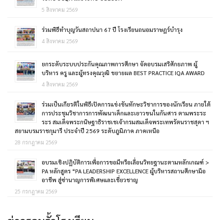
5 สิงหาคม 2569
ร่วมพิธีทำบุญวันสถาปนา 67 ปี โรงเรียนถนอมราษฎร์บำรุง
4 สิงหาคม 2569
ยกระดับระบบประกันคุณภาพการศึกษา จัดอบรมเสริศักยภาพ ผู้
บริหาร ครู และผู้ทรงคุณวุฒิ ขยายผล BEST PRACTICE IQA AWARD
4 สิงหาคม 2569
ร่วมเป็นเกียรติในพิธีเปิดการแข่งขันทักษะวิชาการของนักเรียน ภายใต้
การประชุมวิชาการการพัฒนาเด็กและเยาวขนในกันศาร ตามพระระ
ระร สมเด็จพระกนิษฐาธิราชเชเจ้ากรมสมเด็จพระเทพรัตนราชสุดา ฯ
สยามบรมราชกุมารี ประจำปี 2569 ระดับภูมิภาค ภาคเหนือ
28 กรกฎาคม 2569
อบรมเชิงปฏิบัติการเพื่อการขอมีหรือเลื่อนวิทยฐานะตามหลักเกณฑ์ >
PA หลักสูตร “PA LEADERSHIP EXCELLENCE ผู้บริหารสถานศึกษามือ
อาชีพ สู่ซ่านาญการพิเศษและเชี่ยวชาญ
25 กรกฎาคม 2569