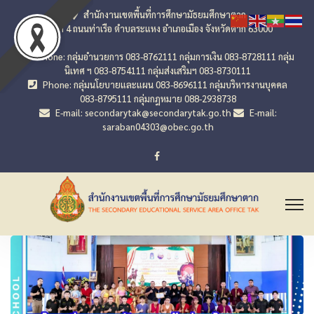
สำนักงานเขตพื้นที่การศึกษามัธยมศึกษาตาก
เลขที่ 4 ถนนท่าเรือ ตำบลระแหง อำเภอเมือง จังหวัดตาก 63000
Phone: กลุ่มอำนวยการ 083-8762111 กลุ่มการเงิน 083-8728111 กลุ่ม
นิเทศ ฯ 083-8754111 กลุ่มส่งเสริมฯ 083-8730111
Phone: กลุ่มนโยบายและแผน 083-8696111 กลุ่มบริหารงานบุคคล
083-8795111 กลุ่มกฎหมาย 088-2938738
E-mail: secondarytak@secondarytak.go.th
E-mail:
saraban04303@obec.go.th