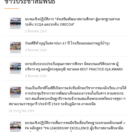
ข่าวประชาสัมพันธ์
อบรมเชิงปฏิบัติการ “ส่งเสริมพัฒนาสถานศึกษา สู่มาตรฐานสากล
ระดับ SCQA และระดับ OBECOA”
5 สิงหาคม 2569
ร่วมพิธีทำบุญวันสถาปนา 67 ปี โรงเรียนถนอมราษฎร์บำรุง
4 สิงหาคม 2569
ยกระดับระบบประกันคุณภาพการศึกษา จัดอบรมเสริศักยภาพ ผู้
บริหาร ครู และผู้ทรงคุณวุฒิ ขยายผล BEST PRACTICE IQA AWARD
4 สิงหาคม 2569
ร่วมเป็นเกียรติในพิธีเปิดการแข่งขันทักษะวิชาการของนักเรียน ภายใต้
การประชุมวิชาการการพัฒนาเด็กและเยาวขนในกันศาร ตามพระระ
ระร สมเด็จพระกนิษฐาธิราชเชเจ้ากรมสมเด็จพระเทพรัตนราชสุดา ฯ
สยามบรมราชกุมารี ประจำปี 2569 ระดับภูมิภาค ภาคเหนือ
28 กรกฎาคม 2569
อบรมเชิงปฏิบัติการเพื่อการขอมีหรือเลื่อนวิทยฐานะตามหลักเกณฑ์ >
PA หลักสูตร “PA LEADERSHIP EXCELLENCE ผู้บริหารสถานศึกษามือ