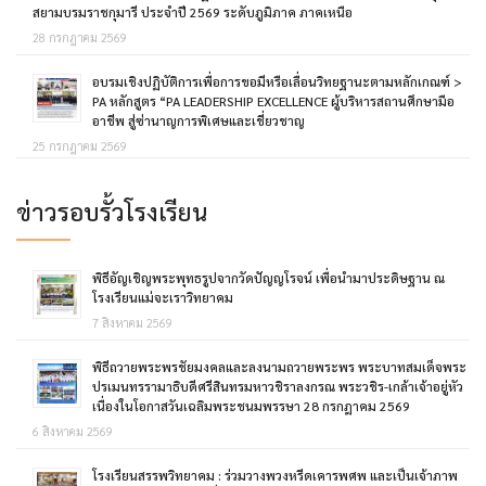
สยามบรมราชกุมารี ประจำปี 2569 ระดับภูมิภาค ภาคเหนือ
28 กรกฎาคม 2569
อบรมเชิงปฏิบัติการเพื่อการขอมีหรือเลื่อนวิทยฐานะตามหลักเกณฑ์ >
PA หลักสูตร “PA LEADERSHIP EXCELLENCE ผู้บริหารสถานศึกษามือ
อาชีพ สู่ซ่านาญการพิเศษและเชี่ยวชาญ
25 กรกฎาคม 2569
ข่าวรอบรั้วโรงเรียน
พิธีอัญเชิญพระพุทธรูปจากวัดปัญญโรจน์ เพื่อนำมาประดิษฐาน ณ
โรงเรียนแม่จะเราวิทยาคม
7 สิงหาคม 2569
พิธีถวายพระพรชัยมงคลและลงนามถวายพระพร พระบาทสมเด็จพระ
ปรเมนทรรามาธิบดีศรีสินทรมหาวชิราลงกรณ พระวชิร-เกล้าเจ้าอยู่หัว
เนื่องในโอกาสวันเฉลิมพระชนมพรรษา 28 กรกฎาคม 2569
6 สิงหาคม 2569
โรงเรียนสรรพวิทยาคม : ร่วมวางพวงหรีดเคารพศพ และเป็นเจ้าภาพ