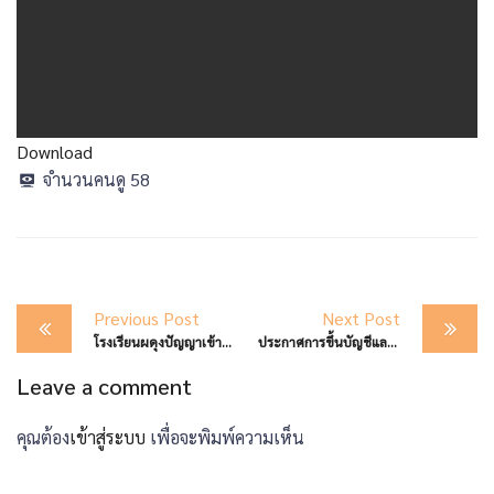
Download
จำนวนคนดู
58
Post
Previous Post
Next Post
navigation
โรงเรียนผดุงปัญญาเข้าร่วมโครงการ “ปลูกจิตสำนึกรู้คุณแผ่นดิน” ประจำปีงบประมาณ 2569
ประกาศการขึ้นบัญชีและการยกเลิกการขึ้นบัญชีผู้ผ่านการคัดเลือกบุคคลเพื่อจัดจ้างเป็นลูกจ้างชั่วคราว ตำแหน่งครูผู้ช่วย สังกัดสำนักงานเขตพื้นที่การศึกษามัธยมศึกษาตาก
Leave a comment
คุณต้อง
เข้าสู่ระบบ
เพื่อจะพิมพ์ความเห็น